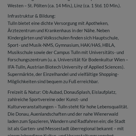
Westen – St. Pölten (ca. 14 Min.), Linz (ca. 1 Std. 10 Min.).
Infrastruktur & Bildung:
Tulln bietet eine dichte Versorgung mit Apotheken,
Ärztezentrum und Krankenhaus in der Nähe. Neben
Kindergärten und Volksschulen finden sich Hauptschule,
Sport- und Musik-NMS, Gymnasium, HAK/HAS, HBLA,
Musikschule sowie der Campus Tulln mit Universitäts- und
Forschungszentrum (u. a. Universität für Bodenkultur Wien –
IFA-Tulln, Austrian Biotech University of Applied Sciences).
Supermärkte, der Einzelhandel und vielfältige Shopping-
Möglichkeiten sind bequem zu Fuß erreichbar.
Freizeit & Natur: Ob Aubad, DonauSplash, Eislaufplatz,
zahlreiche Sportvereine oder Kunst- und
Kulturveranstaltungen – Tulln steht für hohe Lebensqualität.
Die Donau, Auenlandschaften und der nahe Wienerwald
laden zum Spazieren, Wandern und Radfahren ein; die Stadt
ist als Garten- und Messestadt überregional bekannt – mit
einem lebendigen Kultur- und Veranstaltungsangebot.