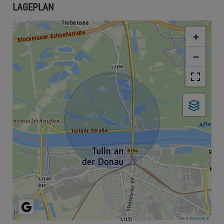
LAGEPLAN
+
−
Tiles ©
basemap.at