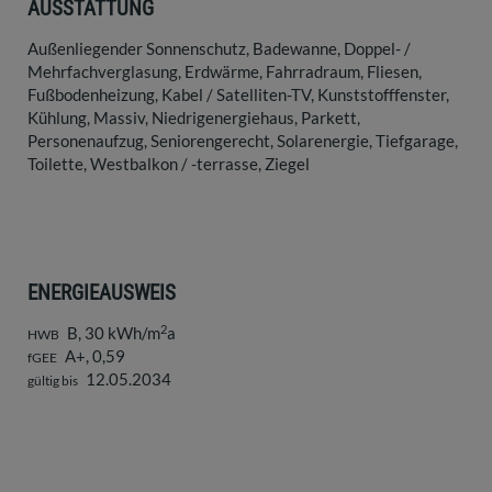
AUSSTATTUNG
Außenliegender Sonnenschutz
Badewanne
Doppel- /
Mehrfachverglasung
Erdwärme
Fahrradraum
Fliesen
Fußbodenheizung
Kabel / Satelliten-TV
Kunststofffenster
Kühlung
Massiv
Niedrigenergiehaus
Parkett
Personenaufzug
Seniorengerecht
Solarenergie
Tiefgarage
Toilette
Westbalkon / -terrasse
Ziegel
ENERGIEAUSWEIS
2
B, 30 kWh/m
a
HWB
A+, 0,59
fGEE
12.05.2034
gültig bis