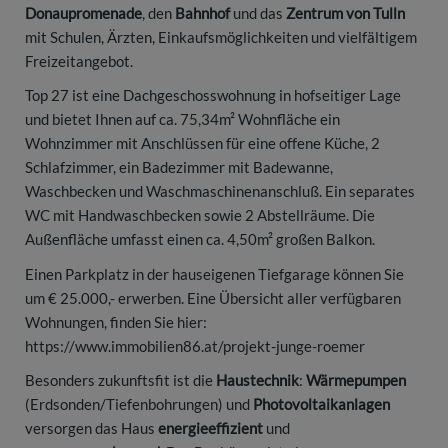
Donaupromenade
, den
Bahnhof
und das
Zentrum von Tulln
mit Schulen, Ärzten, Einkaufsmöglichkeiten und vielfältigem
Freizeitangebot.
Top 27 ist eine Dachgeschosswohnung in hofseitiger Lage
und bietet Ihnen auf ca. 75,34m² Wohnfläche ein
Wohnzimmer mit Anschlüssen für eine offene Küche, 2
Schlafzimmer, ein Badezimmer mit Badewanne,
Waschbecken und Waschmaschinenanschluß. Ein separates
WC mit Handwaschbecken sowie 2 Abstellräume. Die
Außenfläche umfasst einen ca. 4,50m² großen Balkon.
Einen Parkplatz in der hauseigenen Tiefgarage können Sie
um € 25.000,- erwerben. Eine Übersicht aller verfügbaren
Wohnungen, finden Sie hier:
https://www.immobilien86.at/projekt-junge-roemer
Besonders zukunftsfit ist die
Haustechnik
:
Wärmepumpen
(Erdsonden/Tiefenbohrungen) und
Photovoltaikanlagen
versorgen das Haus
energieeffizient
und