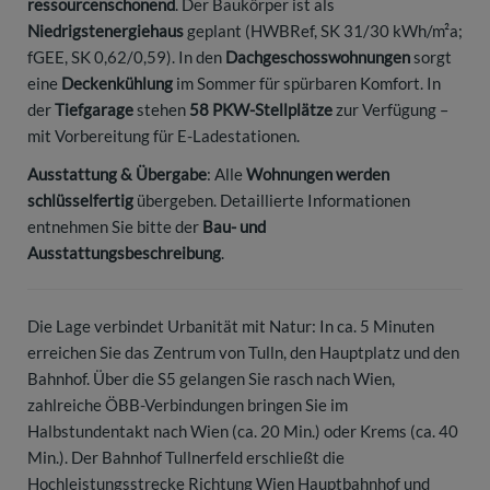
ressourcenschonend
. Der Baukörper ist als
Niedrigstenergiehaus
geplant (HWBRef, SK 31/30 kWh/m²a;
fGEE, SK 0,62/0,59). In den
Dachgeschosswohnungen
sorgt
eine
Deckenkühlung
im Sommer für spürbaren Komfort. In
der
Tiefgarage
stehen
58 PKW-Stellplätze
zur Verfügung –
mit Vorbereitung für E-Ladestationen.
Ausstattung & Übergabe
: Alle
Wohnungen werden
schlüsselfertig
übergeben. Detaillierte Informationen
entnehmen Sie bitte der
Bau- und
Ausstattungsbeschreibung
.
Die Lage verbindet Urbanität mit Natur: In ca. 5 Minuten
erreichen Sie das Zentrum von Tulln, den Hauptplatz und den
Bahnhof. Über die S5 gelangen Sie rasch nach Wien,
zahlreiche ÖBB-Verbindungen bringen Sie im
Halbstundentakt nach Wien (ca. 20 Min.) oder Krems (ca. 40
Min.). Der Bahnhof Tullnerfeld erschließt die
Hochleistungsstrecke Richtung Wien Hauptbahnhof und