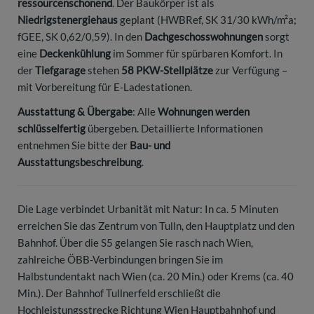
ressourcenschonend
. Der Baukörper ist als
Niedrigstenergiehaus
geplant (HWBRef, SK 31/30 kWh/m²a;
fGEE, SK 0,62/0,59). In den
Dachgeschosswohnungen
sorgt
eine
Deckenkühlung
im Sommer für spürbaren Komfort. In
der
Tiefgarage
stehen
58 PKW-Stellplätze
zur Verfügung –
mit Vorbereitung für E-Ladestationen.
Ausstattung & Übergabe
: Alle
Wohnungen werden
schlüsselfertig
übergeben. Detaillierte Informationen
entnehmen Sie bitte der
Bau- und
Ausstattungsbeschreibung
.
Die Lage verbindet Urbanität mit Natur: In ca. 5 Minuten
erreichen Sie das Zentrum von Tulln, den Hauptplatz und den
Bahnhof. Über die S5 gelangen Sie rasch nach Wien,
zahlreiche ÖBB-Verbindungen bringen Sie im
Halbstundentakt nach Wien (ca. 20 Min.) oder Krems (ca. 40
Min.). Der Bahnhof Tullnerfeld erschließt die
Hochleistungsstrecke Richtung Wien Hauptbahnhof und