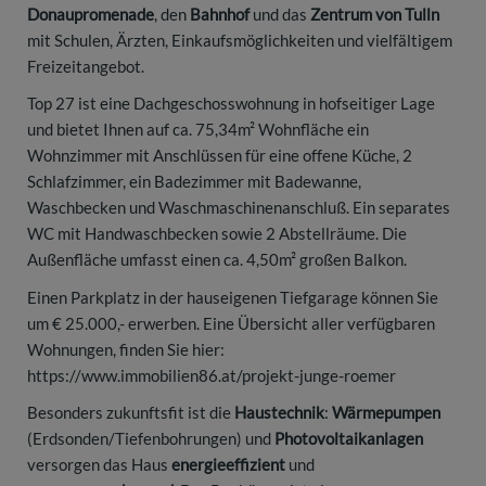
Donaupromenade
, den
Bahnhof
und das
Zentrum von Tulln
mit Schulen, Ärzten, Einkaufsmöglichkeiten und vielfältigem
Freizeitangebot.
Top 27 ist eine Dachgeschosswohnung in hofseitiger Lage
und bietet Ihnen auf ca. 75,34m² Wohnfläche ein
Wohnzimmer mit Anschlüssen für eine offene Küche, 2
Schlafzimmer, ein Badezimmer mit Badewanne,
Waschbecken und Waschmaschinenanschluß. Ein separates
WC mit Handwaschbecken sowie 2 Abstellräume. Die
Außenfläche umfasst einen ca. 4,50m² großen Balkon.
Einen Parkplatz in der hauseigenen Tiefgarage können Sie
um € 25.000,- erwerben. Eine Übersicht aller verfügbaren
Wohnungen, finden Sie hier:
https://www.immobilien86.at/projekt-junge-roemer
Besonders zukunftsfit ist die
Haustechnik
:
Wärmepumpen
(Erdsonden/Tiefenbohrungen) und
Photovoltaikanlagen
versorgen das Haus
energieeffizient
und