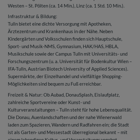
Westen – St. Pölten (ca. 14 Min.), Linz (ca. 1 Std. 10 Min.).
Infrastruktur & Bildung:
Tulln bietet eine dichte Versorgung mit Apotheken,
Ärztezentrum und Krankenhaus in der Nähe. Neben
Kindergärten und Volksschulen finden sich Hauptschule,
Sport- und Musik-NMS, Gymnasium, HAK/HAS, HBLA,
Musikschule sowie der Campus Tulln mit Universitäts- und
Forschungszentrum (u. a. Universität für Bodenkultur Wien –
IFA-Tulln, Austrian Biotech University of Applied Sciences).
Supermärkte, der Einzelhandel und vielfältige Shopping-
Möglichkeiten sind bequem zu Fuß erreichbar.
Freizeit & Natur: Ob Aubad, DonauSplash, Eislaufplatz,
zahlreiche Sportvereine oder Kunst- und
Kulturveranstaltungen – Tulln steht für hohe Lebensqualität.
Die Donau, Auenlandschaften und der nahe Wienerwald
laden zum Spazieren, Wandern und Radfahren ein; die Stadt
ist als Garten- und Messestadt überregional bekannt – mit
einem lebendigen Kultur- und Veranstaltungsangebot.