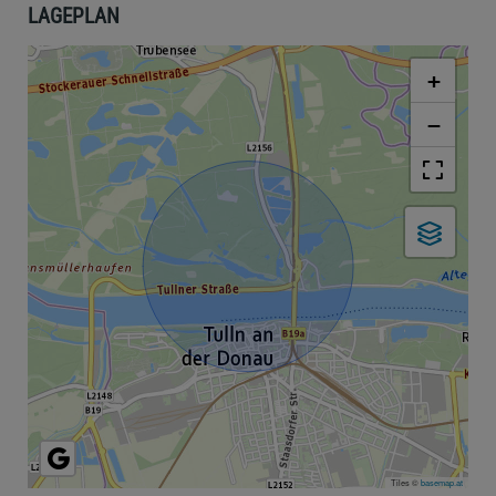
LAGEPLAN
+
−
Tiles ©
basemap.at