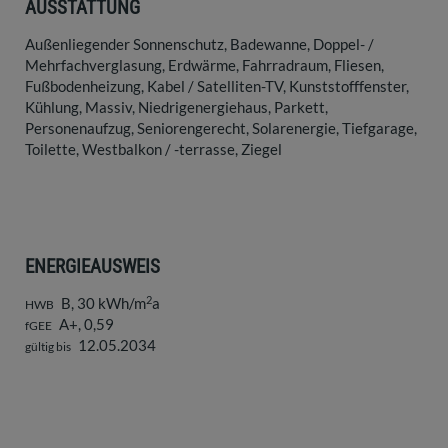
AUSSTATTUNG
Außenliegender Sonnenschutz
Badewanne
Doppel- /
Mehrfachverglasung
Erdwärme
Fahrradraum
Fliesen
Fußbodenheizung
Kabel / Satelliten-TV
Kunststofffenster
Kühlung
Massiv
Niedrigenergiehaus
Parkett
Personenaufzug
Seniorengerecht
Solarenergie
Tiefgarage
Toilette
Westbalkon / -terrasse
Ziegel
ENERGIEAUSWEIS
2
B, 30 kWh/m
a
HWB
A+, 0,59
fGEE
12.05.2034
gültig bis