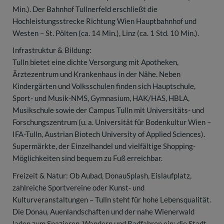
Min.). Der Bahnhof Tullnerfeld erschließt die
Hochleistungsstrecke Richtung Wien Hauptbahnhof und
Westen – St. Pölten (ca. 14 Min.), Linz (ca. 1 Std. 10 Min.).
Infrastruktur & Bildung:
Tulln bietet eine dichte Versorgung mit Apotheken,
Ärztezentrum und Krankenhaus in der Nähe. Neben
Kindergärten und Volksschulen finden sich Hauptschule,
Sport- und Musik-NMS, Gymnasium, HAK/HAS, HBLA,
Musikschule sowie der Campus Tulln mit Universitäts- und
Forschungszentrum (u. a. Universität für Bodenkultur Wien –
IFA-Tulln, Austrian Biotech University of Applied Sciences).
Supermärkte, der Einzelhandel und vielfältige Shopping-
Möglichkeiten sind bequem zu Fuß erreichbar.
Freizeit & Natur: Ob Aubad, DonauSplash, Eislaufplatz,
zahlreiche Sportvereine oder Kunst- und
Kulturveranstaltungen – Tulln steht für hohe Lebensqualität.
Die Donau, Auenlandschaften und der nahe Wienerwald
laden zum Spazieren, Wandern und Radfahren ein; die Stadt