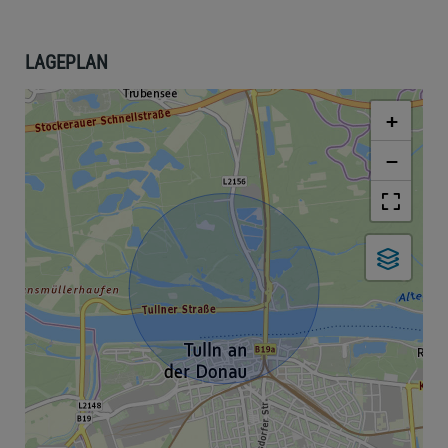
LAGEPLAN
+
−