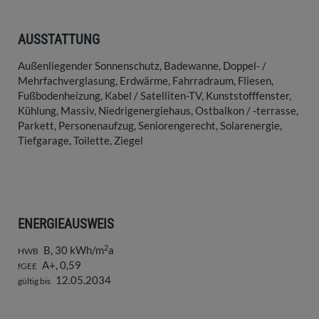
AUSSTATTUNG
Außenliegender Sonnenschutz
Badewanne
Doppel- /
Mehrfachverglasung
Erdwärme
Fahrradraum
Fliesen
Fußbodenheizung
Kabel / Satelliten-TV
Kunststofffenster
Kühlung
Massiv
Niedrigenergiehaus
Ostbalkon / -terrasse
Parkett
Personenaufzug
Seniorengerecht
Solarenergie
Tiefgarage
Toilette
Ziegel
ENERGIEAUSWEIS
2
B, 30 kWh/m
a
HWB
A+, 0,59
fGEE
12.05.2034
gültig bis