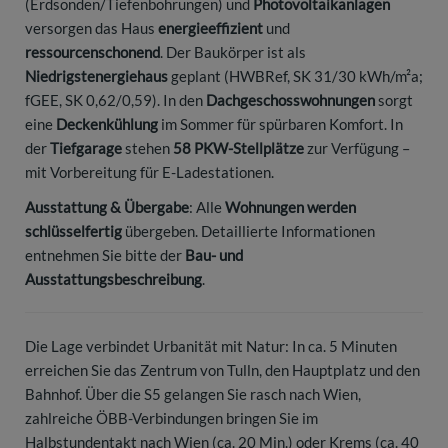
(Erdsonden/Tiefenbohrungen) und
Photovoltaikanlagen
versorgen das Haus
energieeffizient
und
ressourcenschonend
. Der Baukörper ist als
Niedrigstenergiehaus
geplant (HWBRef, SK 31/30 kWh/m²a;
fGEE, SK 0,62/0,59). In den
Dachgeschosswohnungen
sorgt
eine
Deckenkühlung
im Sommer für spürbaren Komfort. In
der
Tiefgarage
stehen
58 PKW-Stellplätze
zur Verfügung –
mit Vorbereitung für E-Ladestationen.
Ausstattung & Übergabe
: Alle
Wohnungen werden
schlüsselfertig
übergeben. Detaillierte Informationen
entnehmen Sie bitte der
Bau- und
Ausstattungsbeschreibung
.
Die Lage verbindet Urbanität mit Natur: In ca. 5 Minuten
erreichen Sie das Zentrum von Tulln, den Hauptplatz und den
Bahnhof. Über die S5 gelangen Sie rasch nach Wien,
zahlreiche ÖBB-Verbindungen bringen Sie im
Halbstundentakt nach Wien (ca. 20 Min.) oder Krems (ca. 40