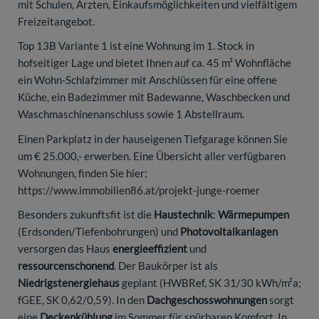
mit Schulen, Ärzten, Einkaufsmöglichkeiten und vielfältigem
Freizeitangebot.
Top 13B Variante 1 ist eine Wohnung im 1. Stock in
hofseitiger Lage und bietet Ihnen auf ca. 45 m² Wohnfläche
ein Wohn-Schlafzimmer mit Anschlüssen für eine offene
Küche, ein Badezimmer mit Badewanne, Waschbecken und
Waschmaschinenanschluss sowie 1 Abstellraum.
Einen Parkplatz in der hauseigenen Tiefgarage können Sie
um € 25.000,- erwerben. Eine Übersicht aller verfügbaren
Wohnungen, finden Sie hier:
https://www.immobilien86.at/projekt-junge-roemer
Besonders zukunftsfit ist die
Haustechnik
:
Wärmepumpen
(Erdsonden/Tiefenbohrungen) und
Photovoltaikanlagen
versorgen das Haus
energieeffizient
und
ressourcenschonend
. Der Baukörper ist als
Niedrigstenergiehaus
geplant (HWBRef, SK 31/30 kWh/m²a;
fGEE, SK 0,62/0,59). In den
Dachgeschosswohnungen
sorgt
eine
Deckenkühlung
im Sommer für spürbaren Komfort. In