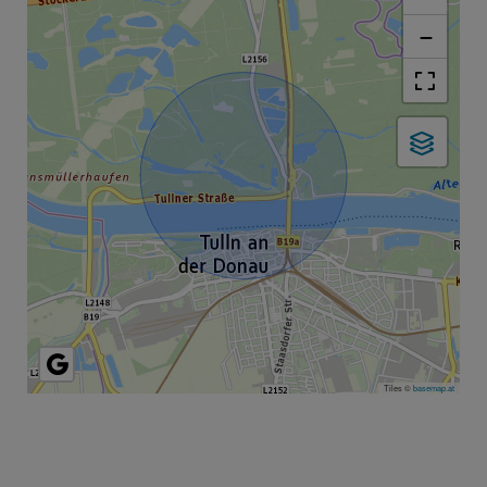
−
Tiles ©
basemap.at