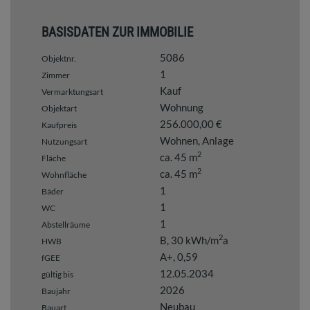
BASISDATEN ZUR IMMOBILIE
5086
Objektnr.
1
Zimmer
Kauf
Vermarktungsart
Wohnung
Objektart
256.000,00 €
Kaufpreis
Wohnen
Anlage
Nutzungsart
2
ca. 45 m
Fläche
2
ca. 45 m
Wohnfläche
1
Bäder
1
WC
1
Abstellräume
2
B, 30 kWh/m
a
HWB
A+, 0,59
fGEE
12.05.2034
gültig bis
2026
Baujahr
Neubau
Bauart