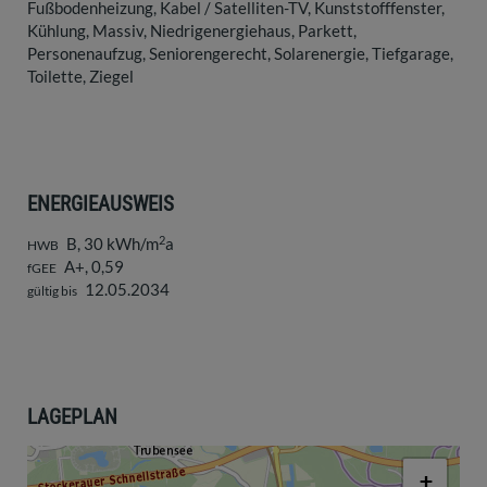
Fußbodenheizung
Kabel / Satelliten-TV
Kunststofffenster
Kühlung
Massiv
Niedrigenergiehaus
Parkett
Personenaufzug
Seniorengerecht
Solarenergie
Tiefgarage
Toilette
Ziegel
ENERGIEAUSWEIS
2
B, 30 kWh/m
a
HWB
A+, 0,59
fGEE
12.05.2034
gültig bis
LAGEPLAN
+