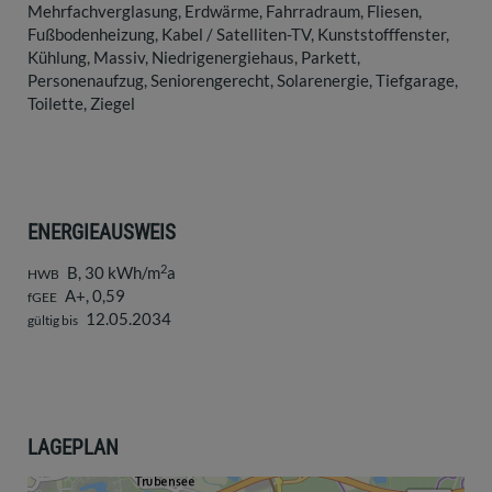
Mehrfachverglasung
Erdwärme
Fahrradraum
Fliesen
Fußbodenheizung
Kabel / Satelliten-TV
Kunststofffenster
Kühlung
Massiv
Niedrigenergiehaus
Parkett
Personenaufzug
Seniorengerecht
Solarenergie
Tiefgarage
Toilette
Ziegel
ENERGIEAUSWEIS
2
B, 30 kWh/m
a
HWB
A+, 0,59
fGEE
12.05.2034
gültig bis
LAGEPLAN