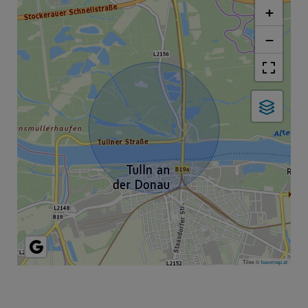
+
−
Tiles ©
basemap.at