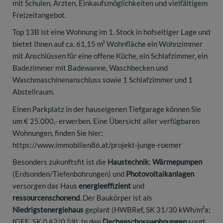
mit Schulen, Ärzten, Einkaufsmöglichkeiten und vielfältigem
Freizeitangebot.
Top 13B ist eine Wohnung im 1. Stock in hofseitiger Lage und
bietet Ihnen auf ca. 61,15 m² Wohnfläche ein Wohnzimmer
mit Anschlüssen für eine offene Küche, ein Schlafzimmer, ein
Badezimmer mit Badewanne, Waschbecken und
Waschmaschinenanschluss sowie 1 Schlafzimmer und 1
Abstellraum.
Einen Parkplatz in der hauseigenen Tiefgarage können Sie
um € 25.000,- erwerben. Eine Übersicht aller verfügbaren
Wohnungen, finden Sie hier:
https://www.immobilien86.at/projekt-junge-roemer
Besonders zukunftsfit ist die
Haustechnik
:
Wärmepumpen
(Erdsonden/Tiefenbohrungen) und
Photovoltaikanlagen
versorgen das Haus
energieeffizient
und
ressourcenschonend
. Der Baukörper ist als
Niedrigstenergiehaus
geplant (HWBRef, SK 31/30 kWh/m²a;
fGEE, SK 0,62/0,59). In den
Dachgeschosswohnungen
sorgt