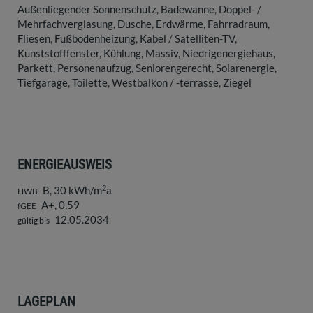
Außenliegender Sonnenschutz
Badewanne
Doppel- /
Mehrfachverglasung
Dusche
Erdwärme
Fahrradraum
Fliesen
Fußbodenheizung
Kabel / Satelliten-TV
Kunststofffenster
Kühlung
Massiv
Niedrigenergiehaus
Parkett
Personenaufzug
Seniorengerecht
Solarenergie
Tiefgarage
Toilette
Westbalkon / -terrasse
Ziegel
ENERGIEAUSWEIS
2
B, 30 kWh/m
a
HWB
A+, 0,59
fGEE
12.05.2034
gültig bis
LAGEPLAN