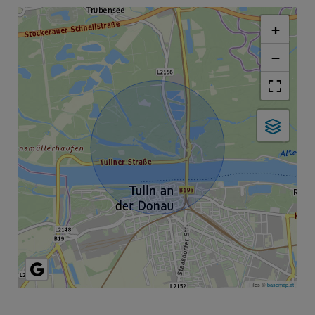
+
−
Tiles ©
basemap.at