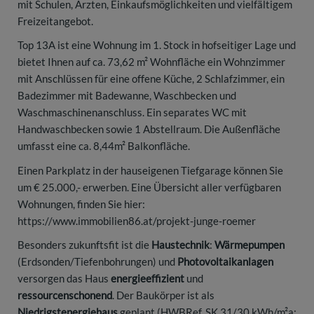
mit Schulen, Ärzten, Einkaufsmöglichkeiten und vielfältigem
Freizeitangebot.
Top 13A ist eine Wohnung im 1. Stock in hofseitiger Lage und
bietet Ihnen auf ca. 73,62 m² Wohnfläche ein Wohnzimmer
mit Anschlüssen für eine offene Küche, 2 Schlafzimmer, ein
Badezimmer mit Badewanne, Waschbecken und
Waschmaschinenanschluss. Ein separates WC mit
Handwaschbecken sowie 1 Abstellraum. Die Außenfläche
umfasst eine ca. 8,44m² Balkonfläche.
Einen Parkplatz in der hauseigenen Tiefgarage können Sie
um € 25.000,- erwerben. Eine Übersicht aller verfügbaren
Wohnungen, finden Sie hier:
https://www.immobilien86.at/projekt-junge-roemer
Besonders zukunftsfit ist die
Haustechnik
:
Wärmepumpen
(Erdsonden/Tiefenbohrungen) und
Photovoltaikanlagen
versorgen das Haus
energieeffizient
und
ressourcenschonend
. Der Baukörper ist als
Niedrigstenergiehaus
geplant (HWBRef, SK 31/30 kWh/m²a;