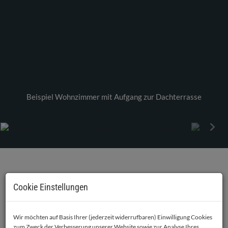
Beispiel Wohnzimmer mit Aufgang zur Dachterrasse
BESCHREIBUNG
Cookie Einstellungen
Modernes Wohnen in Tulln – Eigentumswohnungen mit
Balkon, Garten oder Dachterrasse
Wir möchten auf Basis Ihrer (jederzeit widerrufbaren) Einwilligung Cookies
Mit dem Neubauprojekt
„Junge Römer“
entstehen in der
zum Zweck der Verbesserung unserer Website sowie zur Analyse Ihres