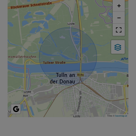
+
−
Tiles ©
basemap.at