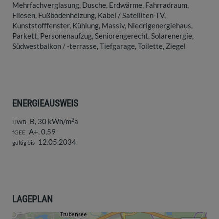
Mehrfachverglasung
Dusche
Erdwärme
Fahrradraum
Fliesen
Fußbodenheizung
Kabel / Satelliten-TV
Kunststofffenster
Kühlung
Massiv
Niedrigenergiehaus
Parkett
Personenaufzug
Seniorengerecht
Solarenergie
Südwestbalkon / -terrasse
Tiefgarage
Toilette
Ziegel
ENERGIEAUSWEIS
2
B, 30 kWh/m
a
HWB
A+, 0,59
fGEE
12.05.2034
gültig bis
LAGEPLAN