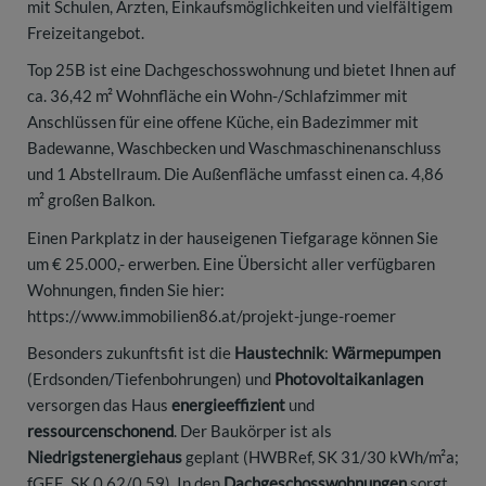
mit Schulen, Ärzten, Einkaufsmöglichkeiten und vielfältigem
Freizeitangebot.
Top 25B ist eine Dachgeschosswohnung und bietet Ihnen auf
ca. 36,42 m² Wohnfläche ein Wohn-/Schlafzimmer mit
Anschlüssen für eine offene Küche, ein Badezimmer mit
Badewanne, Waschbecken und Waschmaschinenanschluss
und 1 Abstellraum. Die Außenfläche umfasst einen ca. 4,86
m² großen Balkon.
Einen Parkplatz in der hauseigenen Tiefgarage können Sie
um € 25.000,- erwerben. Eine Übersicht aller verfügbaren
Wohnungen, finden Sie hier:
https://www.immobilien86.at/projekt-junge-roemer
Besonders zukunftsfit ist die
Haustechnik
:
Wärmepumpen
(Erdsonden/Tiefenbohrungen) und
Photovoltaikanlagen
versorgen das Haus
energieeffizient
und
ressourcenschonend
. Der Baukörper ist als
Niedrigstenergiehaus
geplant (HWBRef, SK 31/30 kWh/m²a;
fGEE, SK 0,62/0,59). In den
Dachgeschosswohnungen
sorgt