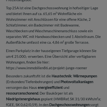
Top 25A ist eine Dachgeschosswohnung in hofseitiger Lage
und bietet Ihnen auf ca. 65,65 m² Wohnfläche ein
Wohnzimmer mit Anschlüssen für eine offene Küche, 2
Schlafzimmer, ein Badezimmer mit Badewanne,
Waschbecken und Waschmaschinenanschluss sowie ein
separates WC mit Handwaschbecken und 1 Abstellraum. Die
Außenfläche umfasst eine ca. 4,86 m² große Terrasse.
Einen Parkplatz in der hauseigenen Tiefgarage können Sie
um € 25.000,- erwerben. Eine Übersicht aller verfügbaren
Wohnungen, finden Sie hier:
https://www.immobilien86.at/projekt-junge-roemer
Besonders zukunftsfit ist die
Haustechnik
:
Wärmepumpen
(Erdsonden/Tiefenbohrungen) und
Photovoltaikanlagen
versorgen das Haus
energieeffizient
und
ressourcenschonend
. Der Baukörper ist als
Niedrigstenergiehaus
geplant (HWBRef, SK 31/30 kWh/m²a;
fGEE, SK 0,62/0,59). In den
Dachgeschosswohnungen
sorgt