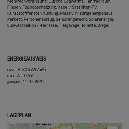
Mehrfachverglasung
Dusche
Erdwärme
Fahrradraum
Fliesen
Fußbodenheizung
Kabel / Satelliten-TV
Kunststofffenster
Kühlung
Massiv
Niedrigenergiehaus
Parkett
Personenaufzug
Seniorengerecht
Solarenergie
Südwestbalkon / -terrasse
Tiefgarage
Toilette
Ziegel
ENERGIEAUSWEIS
2
B, 30 kWh/m
a
HWB
A+, 0,59
fGEE
12.05.2034
gültig bis
LAGEPLAN