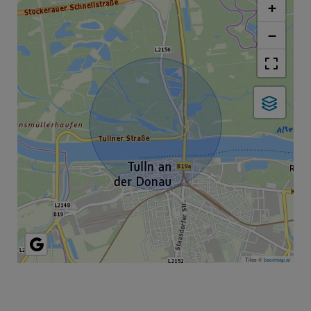
+
−
Tiles ©
basemap.at