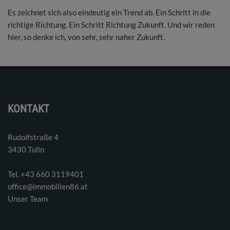
Es zeichnet sich also eindeutig ein Trend ab. Ein Schritt in die
richtige Richtung. Ein Schritt Richtung Zukunft. Und wir reden
hier, so denke ich, von sehr, sehr naher Zukunft.
KONTAKT
Rudolfstraße 4
3430 Tulln
Tel. ‭+43 660 3119401‬
office@immobilien86.at
Unser Team