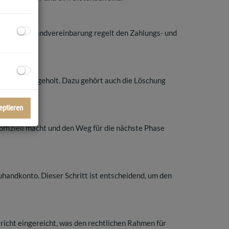
. Die Treuhandvereinbarung regelt den Zahlungs- und
 werden eingeholt. Dazu gehört auch die Löschung
eptieren
ffiziell macht und den Weg für die nächste Phase
handkonto. Dieser Schritt ist entscheidend, um den
icht eingereicht, was den rechtlichen Rahmen für