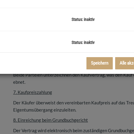
4. Treuhandvereinbarung & Treuhandkonto
Zur sicheren Abwicklung wird ein Treuhandkonto eingerichtet
Status: inaktiv
Übergabeprozess, um beide Parteien zu schützen.
5. Einholung aller grundbuchsrelevanten
Status: inaktiv
Unterlagen Alle erforderlichen Unterlagen für das Grundbuch
alter Belastungen wie Hypotheken, falls erforderlich.
Speichern
Alle akz
6. Vertragsunterzeichnung
Beide Parteien unterzeichnen den Kaufvertrag, was den Kauf o
ebnet.
7. Kaufpreiszahlung
Der Käufer überweist den vereinbarten Kaufpreis auf das Treu
Eigentumsübergang einzuleiten.
8. Einreichung beim Grundbuchgericht
Der Vertrag wird elektronisch beim zuständigen Grundbuchger