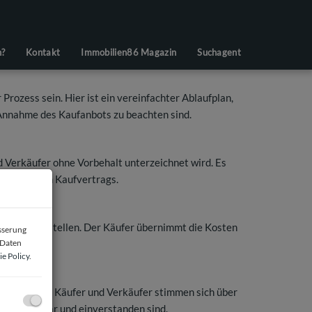
n?
Kontakt
Immobilien86 Magazin
Suchagent
Prozess sein. Hier ist ein vereinfachter Ablaufplan,
r Annahme des Kaufanbots zu beachten sind.
nd Verkäufer ohne Vorbehalt unterzeichnet wird. Es
s endgültigen Kaufvertrags.
trag zu erstellen. Der Käufer übernimmt die Kosten
esserung
 Daten
e Policy
.
 Kaufanbots. Käufer und Verkäufer stimmen sich über
ingungen klar und einverstanden sind.