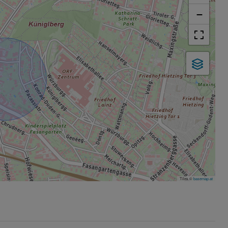
−
Tiles ©
basemap.at