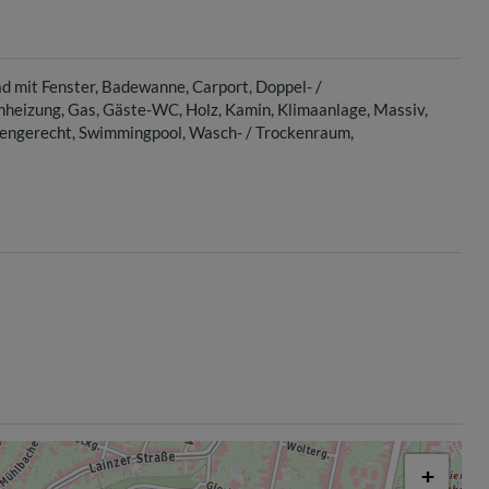
d mit Fenster
Badewanne
Carport
Doppel- /
nheizung
Gas
Gäste-WC
Holz
Kamin
Klimaanlage
Massiv
rengerecht
Swimmingpool
Wasch- / Trockenraum
+