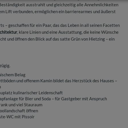
Beständigkeit ausstrahlt und gleichzeitig alle Annehmlichkeiten
m Lift verbunden, ermöglichen ein barrierearmes und äußerst
– geschaffen für ein Paar, das das Leben in all seinen Facetten
chitektur
, klare Linien und eine Ausstattung, die keine Wünsche
cht und öffnen den Blick auf das satte Grün von Hietzing – ein
zügig.
mischem Belag
ettböden und offenem Kamin bildet das Herzstück des Hauses –
n
uplatz kulinarischer Leidenschaft
Zapfanlage für Bier und Soda – für Gastgeber mit Anspruch
rank und viel Stauraum
Poollandschaft öffnen
ste-WC mit Pissoir