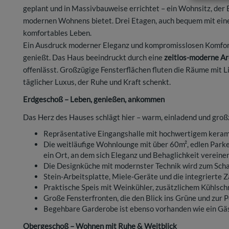
geplant und in Massivbauweise errichtet – ein Wohnsitz, der 
modernen Wohnens bietet. Drei Etagen, auch bequem mit eine
komfortables Leben.
Ein Ausdruck moderner Eleganz und kompromisslosen Komforts 
genießt.
Das Haus beeindruckt durch eine
zeitlos-moderne Ar
offenlässt. Großzügige Fensterflächen fluten die Räume mit Li
täglicher Luxus, der Ruhe und Kraft schenkt.
Erdgeschoß – Leben, genießen, ankommen
Das Herz des Hauses schlägt hier – warm, einladend und groß
Repräsentative Eingangshalle mit hochwertigem kera
Die weitläufige Wohnlounge mit über 60m², edlen Park
ein Ort, an dem sich Eleganz und Behaglichkeit vereine
Die Designküche mit modernster Technik wird zum Scha
Stein-Arbeitsplatte, Miele-Geräte und die integrierte 
Praktische Speis mit Weinkühler, zusätzlichem Kühlsch
Große Fensterfronten, die den Blick ins Grüne und zur 
Begehbare Garderobe ist ebenso vorhanden wie ein Gä
Obergeschoß – Wohnen mit Ruhe & Weitblick