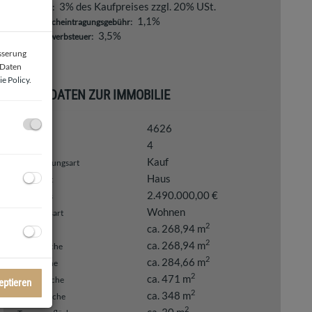
3% des Kaufpreises zzgl. 20% USt.
Provision:
1,1%
Grundbucheintragungsgebühr:
3,5%
Grunderwerbsteuer:
esserung
 Daten
e Policy
.
BASISDATEN ZUR IMMOBILIE
4626
Objektnr.
4
Zimmer
Kauf
Vermarktungsart
Haus
Objektart
2.490.000,00 €
Kaufpreis
Wohnen
Nutzungsart
2
ca. 268,94 m
Fläche
2
ca. 268,94 m
Wohnfläche
2
ca. 284,66 m
Nutzfläche
2
ca. 471 m
Grundfläche
eptieren
2
ca. 348 m
Gartenfläche
2