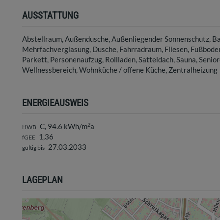
AUSSTATTUNG
Abstellraum
Außendusche
Außenliegender Sonnenschutz
Ba
Mehrfachverglasung
Dusche
Fahrradraum
Fliesen
Fußbode
Parkett
Personenaufzug
Rollladen
Satteldach
Sauna
Senio
Wellnessbereich
Wohnküche / offene Küche
Zentralheizung
ENERGIEAUSWEIS
2
C, 94.6 kWh/m
a
HWB
1,36
fGEE
27.03.2033
gültig bis
LAGEPLAN