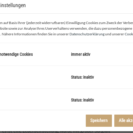
instellungen
 auf Basis Ihrer (jederzeit widerrufbaren) Einwilligung Cookies zum Zweck der Verb
bsite sowie zur Analyse Ihres Userverhaltens verwenden, die dazu personenbezogene
. Nähere Informationen finden Sie in unserer
Datenschutzerklärung
und unserer
Cooki
 notwendige Cookies
immer aktiv
gangsbereich
Status: inaktiv
Status: inaktiv
Speichern
Alle akz
 es ist eine Lebenseinstellung, wurde mit großer Sorgfalt