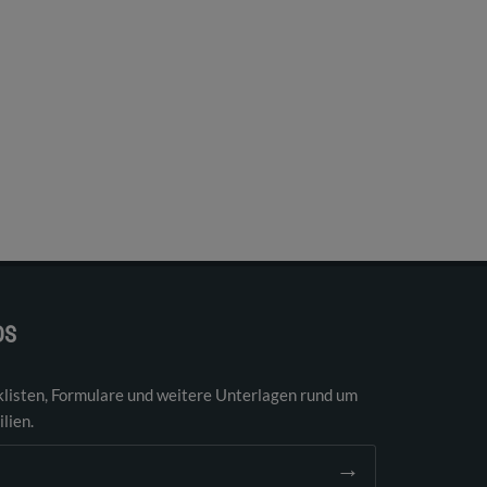
DS
klisten, Formulare und weitere Unterlagen rund um
lien.
→