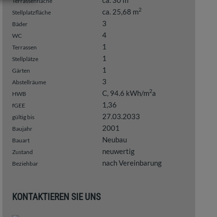
ca. 30 m
Terrassenfläche
2
ca. 25,68 m
Stellplatzfläche
3
Bäder
4
WC
1
Terrassen
1
Stellplätze
1
Gärten
3
Abstellräume
2
C, 94.6 kWh/m
a
HWB
1,36
fGEE
27.03.2033
gültig bis
2001
Baujahr
Neubau
Bauart
neuwertig
Zustand
nach Vereinbarung
Beziehbar
KONTAKTIEREN SIE UNS