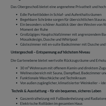
Das Obergeschoß bietet eine angenehme Privatheit und hoch
Edle Parkettböden in Schlaf- und Aufenthaltsräumen
Begehbare Schränke sorgen für übersichtlichen Staur
Ein besonders schöner Ausblick über den Westen von Wi
Moment der Ruhe
Großzügiges Hauptschlafzimmer mit angrenzendem Bad
Mosaikdesign, Dusche und Whirlpool
Gästezimmer mit en-suite Badezimmer mit Dusche und
Untergeschoß – Entspannung auf höchstem Niveau
Die Gartenebene bietet wertvolle Rückzugsräume und Erholu
30 m² Wohnraum mit offenem Kamin und direktem Zuga
Wellnessbereich mit Sauna, Dampfbad, Badezimmer u
Funktionale Waschküche und Technikraum
Von außen zugänglicher, klimatisierter Weinkeller – i
Technik & Ausstattung – für ein bequemes, sicheres Leben
Gaszentralheizung mit Fußbodenheizung und Radiator
Elektrische Rollläden im gesamten Haus