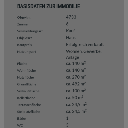
BASISDATEN ZUR IMMOBILIE
4733
Objektnr.
6
Zimmer
Kauf
Vermarktungsart
Haus
Objektart
Erfolgreich verkauft
Kaufpreis
Wohnen
Gewerbe
Nutzungsart
Anlage
2
ca. 140 m
Fläche
2
ca. 140 m
Wohnfläche
2
ca. 270 m
Nutzfläche
2
ca. 492 m
Grundfläche
2
ca. 100 m
Verkaufsfläche
2
ca. 50 m
Kellerfläche
2
ca. 24,9 m
Terrassenfläche
2
ca. 24,5 m
Stellplatzfläche
1
Bäder
3
WC