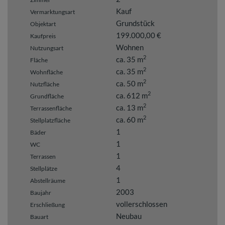
Kauf
Vermarktungsart
Grundstück
Objektart
199.000,00 €
Kaufpreis
Wohnen
Nutzungsart
2
ca. 35 m
Fläche
2
ca. 35 m
Wohnfläche
2
ca. 50 m
Nutzfläche
2
ca. 612 m
Grundfläche
2
ca. 13 m
Terrassenfläche
2
ca. 60 m
Stellplatzfläche
1
Bäder
1
WC
1
Terrassen
4
Stellplätze
1
Abstellräume
2003
Baujahr
vollerschlossen
Erschließung
Neubau
Bauart