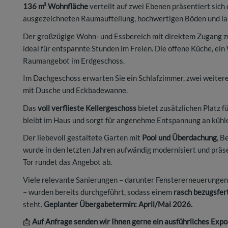
136 m² Wohnfläche
verteilt auf zwei Ebenen präsentiert sich 
ausgezeichneten Raumaufteilung, hochwertigen Böden und l
Der großzügige Wohn- und Essbereich mit direktem Zugang 
ideal für entspannte Stunden im Freien. Die offene Küche, e
Raumangebot im Erdgeschoss.
Im Dachgeschoss erwarten Sie ein Schlafzimmer, zwei weiter
mit Dusche und Eckbadewanne.
Das
voll verflieste Kellergeschoss
bietet zusätzlichen Platz 
bleibt im Haus und sorgt für angenehme Entspannung an kühl
Der liebevoll gestaltete Garten mit
Pool und Überdachung
, B
wurde in den letzten Jahren aufwändig modernisiert und präs
Tor rundet das Angebot ab.
Viele relevante Sanierungen – darunter Fenstererneuerunge
– wurden bereits durchgeführt, sodass einem
rasch bezugsfer
steht.
Geplanter Übergabetermin: April/Mai 2026.
📩
Auf Anfrage senden wir Ihnen gerne ein ausführliches Expos