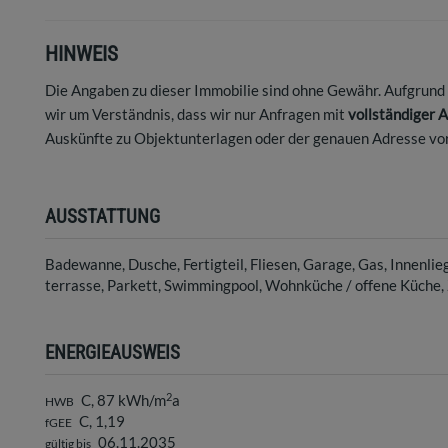
HINWEIS
Die Angaben zu dieser Immobilie sind ohne Gewähr. Aufgrun
wir um Verständnis, dass wir nur Anfragen mit
vollständiger 
Auskünfte zu Objektunterlagen oder der genauen Adresse vor
AUSSTATTUNG
Badewanne
Dusche
Fertigteil
Fliesen
Garage
Gas
Innenlie
terrasse
Parkett
Swimmingpool
Wohnküche / offene Küche
ENERGIEAUSWEIS
2
C, 87 kWh/m
a
HWB
C, 1,19
fGEE
06.11.2035
gültig bis