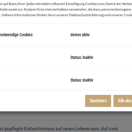
 auf Basis Ihrer (jederzeit widerrufbaren) Einwilligung Cookies zum Zweck der Verb
bsite sowie zur Analyse Ihres Userverhaltens verwenden, die dazu personenbezogene
. Nähere Informationen finden Sie in unserer
Datenschutzerklärung
und unserer
Cooki
 notwendige Cookies
immer aktiv
Status: inaktiv
l im Sommer
Status: inaktiv
Speichern
Alle akz
st gepflegte Einfamilienhaus auf neuen Lebensraum. Auf rund