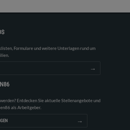
DS
klisten, Formulare und weitere Unterlagen rund um
lien.
→
EN86
 werden? Entdecken Sie aktuelle Stellenangebote und
ien86 als Arbeitgeber.
→
NGEN