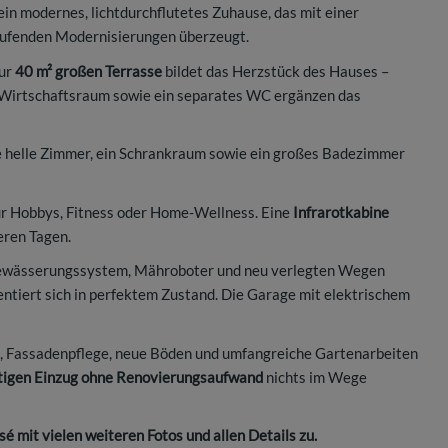
ein modernes, lichtdurchflutetes Zuhause, das mit einer
aufenden Modernisierungen überzeugt.
zur
40 m² großen Terrasse
bildet das Herzstück des Hauses –
in Wirtschaftsraum sowie ein separates WC ergänzen das
e helle Zimmer, ein Schrankraum sowie ein großes Badezimmer
für Hobbys, Fitness oder Home-Wellness. Eine
Infrarotkabine
eren Tagen.
ewässerungssystem, Mähroboter und neu verlegten Wegen
entiert sich in perfektem Zustand. Die Garage mit elektrischem
n, Fassadenpflege, neue Böden und umfangreiche Gartenarbeiten
tigen Einzug ohne Renovierungsaufwand
nichts im Wege
é mit vielen weiteren Fotos und allen Details zu.