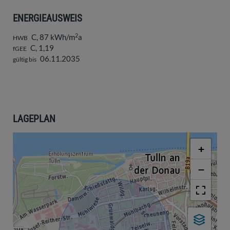
ENERGIEAUSWEIS
2
C, 87 kWh/m
a
HWB
C, 1,19
fGEE
06.11.2035
gültig bis
LAGEPLAN
+
−