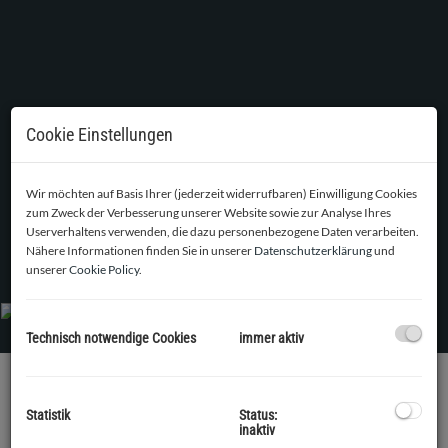
Cookie Einstellungen
Wir möchten auf Basis Ihrer (jederzeit widerrufbaren) Einwilligung Cookies
zum Zweck der Verbesserung unserer Website sowie zur Analyse Ihres
Userverhaltens verwenden, die dazu personenbezogene Daten verarbeiten.
Der Pool im Sommer
Nähere Informationen finden Sie in unserer
Datenschutzerklärung
und
unserer
Cookie Policy
.
Technisch notwendige Cookies
immer aktiv
BESCHREIBUNG
Statistik
Status:
inaktiv