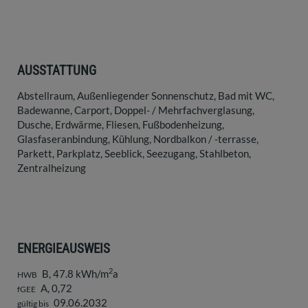
AUSSTATTUNG
Abstellraum
Außenliegender Sonnenschutz
Bad mit WC
Badewanne
Carport
Doppel- / Mehrfachverglasung
Dusche
Erdwärme
Fliesen
Fußbodenheizung
Glasfaseranbindung
Kühlung
Nordbalkon / -terrasse
Parkett
Parkplatz
Seeblick
Seezugang
Stahlbeton
Zentralheizung
ENERGIEAUSWEIS
2
B, 47.8 kWh/m
a
HWB
A, 0,72
fGEE
09.06.2032
gültig bis