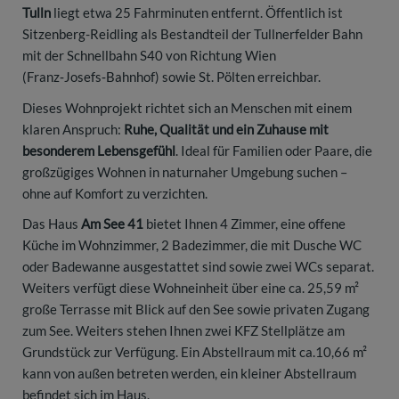
Tulln
liegt etwa 25 Fahrminuten entfernt. Öffentlich ist
Sitzenberg-Reidling als Bestandteil der Tullnerfelder Bahn
mit der Schnellbahn S40 von Richtung Wien
(Franz‑Josefs‑Bahnhof) sowie St. Pölten erreichbar.
Dieses Wohnprojekt richtet sich an Menschen mit einem
klaren Anspruch:
Ruhe, Qualität und ein Zuhause mit
besonderem Lebensgefühl
. Ideal für Familien oder Paare, die
großzügiges Wohnen in naturnaher Umgebung suchen –
ohne auf Komfort zu verzichten.
Das Haus
Am See 41
bietet Ihnen 4 Zimmer, eine offene
Küche im Wohnzimmer, 2 Badezimmer, die mit Dusche WC
oder Badewanne ausgestattet sind sowie zwei WCs separat.
Weiters verfügt diese Wohneinheit über eine ca. 25,59 m²
große Terrasse mit Blick auf den See sowie privaten Zugang
zum See. Weiters stehen Ihnen zwei KFZ Stellplätze am
Grundstück zur Verfügung. Ein Abstellraum mit ca.10,66 m²
kann von außen betreten werden, ein kleiner Abstellraum
befindet sich im Haus.