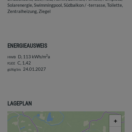
Solarenergie
Swimmingpool
Südbalkon / -terrasse
Toilette
Zentralheizung
Ziegel
ENERGIEAUSWEIS
2
D, 113 kWh/m
a
HWB
C, 1,42
fGEE
24.01.2027
gültig bis
LAGEPLAN
+