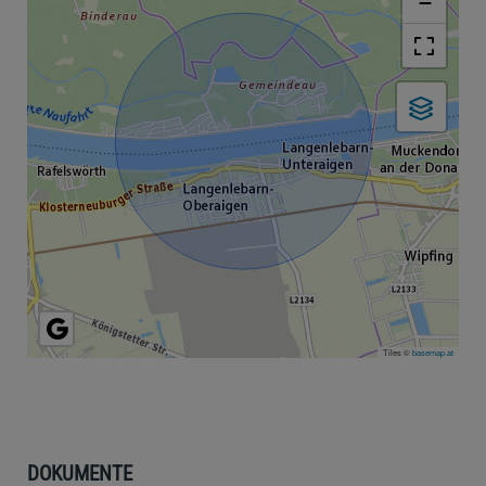
−
Tiles ©
basemap.at
DOKUMENTE