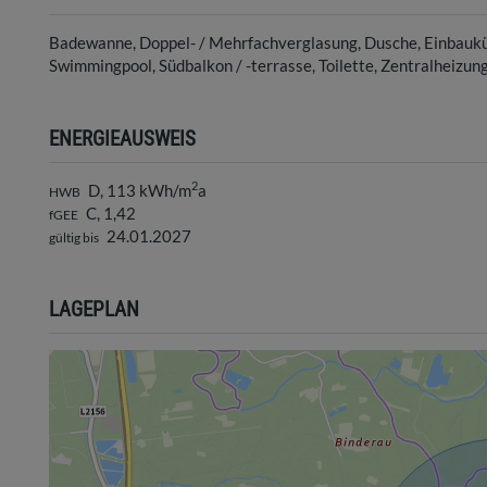
Badewanne
Doppel- / Mehrfachverglasung
Dusche
Einbauk
Swimmingpool
Südbalkon / -terrasse
Toilette
Zentralheizun
ENERGIEAUSWEIS
2
D, 113 kWh/m
a
HWB
C, 1,42
fGEE
24.01.2027
gültig bis
LAGEPLAN