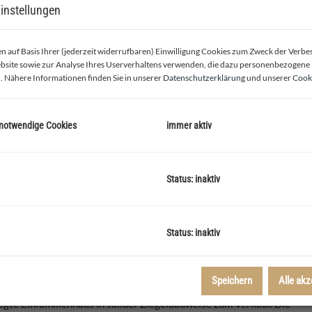
instellungen
 auf Basis Ihrer (jederzeit widerrufbaren) Einwilligung Cookies zum Zweck der Verb
bsite sowie zur Analyse Ihres Userverhaltens verwenden, die dazu personenbezogene
. Nähere Informationen finden Sie in unserer
Datenschutzerklärung
und unserer
Cooki
 notwendige Cookies
immer aktiv
Küche
Status: inaktiv
Status: inaktiv
Speichern
Alle akz
egte Einfamilienhaus in solider Ziegelbauweise zum Verkauf. Die