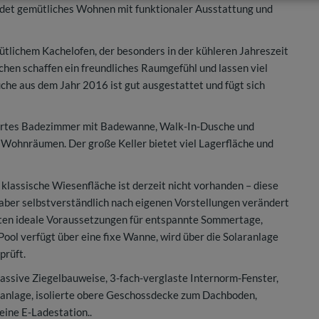
bindet gemütliches Wohnen mit funktionaler Ausstattung und
tlichem Kachelofen, der besonders in der kühleren Jahreszeit
hen schaffen ein freundliches Raumgefühl und lassen viel
he aus dem Jahr 2016 ist gut ausgestattet und fügt sich
euertes Badezimmer mit Badewanne, Walk-In-Dusche und
Wohnräumen. Der große Keller bietet viel Lagerfläche und
klassische Wiesenfläche ist derzeit nicht vorhanden – diese
aber selbstverständlich nach eigenen Vorstellungen verändert
eten ideale Voraussetzungen für entspannte Sommertage,
ool verfügt über eine fixe Wanne, wird über die Solaranlage
prüft.
massive Ziegelbauweise, 3-fach-verglaste Internorm-Fenster,
nlage, isolierte obere Geschossdecke zum Dachboden,
eine E-Ladestation..