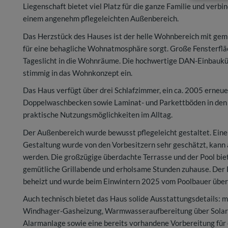
Liegenschaft bietet viel Platz für die ganze Familie und ver
einem angenehm pflegeleichten Außenbereich.
Das Herzstück des Hauses ist der helle Wohnbereich mit gemü
für eine behagliche Wohnatmosphäre sorgt. Große Fensterfläc
Tageslicht in die Wohnräume. Die hochwertige DAN-Einbauküc
stimmig in das Wohnkonzept ein.
Das Haus verfügt über drei Schlafzimmer, ein ca. 2005 ern
Doppelwaschbecken sowie Laminat- und Parkettböden in den 
praktische Nutzungsmöglichkeiten im Alltag.
Der Außenbereich wurde bewusst pflegeleicht gestaltet. Eine 
Gestaltung wurde von den Vorbesitzern sehr geschätzt, kann 
werden. Die großzügige überdachte Terrasse und der Pool bi
gemütliche Grillabende und erholsame Stunden zuhause. Der P
beheizt und wurde beim Einwintern 2025 vom Poolbauer über
Auch technisch bietet das Haus solide Ausstattungsdetails: 
Windhager-Gasheizung, Warmwasseraufbereitung über Solara
Alarmanlage sowie eine bereits vorhandene Vorbereitung für 