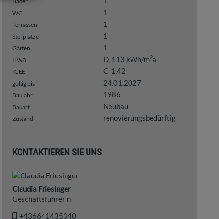
1
Bäder
1
WC
1
Terrassen
1
Stellplätze
1
Gärten
2
D, 113 kWh/m
a
HWB
C, 1,42
fGEE
24.01.2027
gültig bis
1986
Baujahr
Neubau
Bauart
renovierungsbedürftig
Zustand
KONTAKTIEREN SIE UNS
Claudia Friesinger
Geschäftsführerin
+436641435340