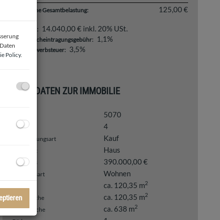
125,00 €
monatliche Gesamtbelastung:
14.040,00 € inkl. 20% USt.
Provision:
esserung
1,1%
Grundbucheintragungsgebühr:
 Daten
3,5%
Grunderwerbsteuer:
e Policy
.
BASISDATEN ZUR IMMOBILIE
5070
Objektnr.
4
Zimmer
Kauf
Vermarktungsart
Haus
Objektart
390.000,00 €
Kaufpreis
Wohnen
Nutzungsart
2
ca. 120,35 m
Fläche
2
ca. 120,35 m
eptieren
Wohnfläche
2
ca. 638 m
Grundfläche