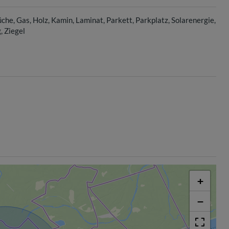
üche
Gas
Holz
Kamin
Laminat
Parkett
Parkplatz
Solarenergie
g
Ziegel
+
−