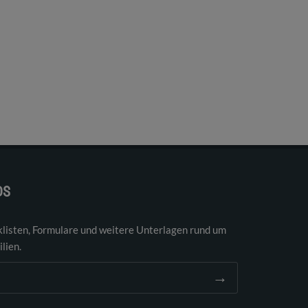
DS
klisten, Formulare und weitere Unterlagen rund um
lien.
→