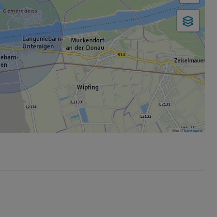
Tiles ©
basemap.at