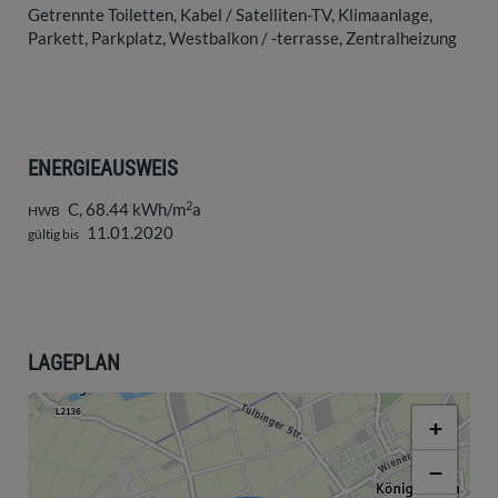
Getrennte Toiletten
Kabel / Satelliten-TV
Klimaanlage
Parkett
Parkplatz
Westbalkon / -terrasse
Zentralheizung
ENERGIEAUSWEIS
2
C, 68.44 kWh/m
a
HWB
11.01.2020
gültig bis
LAGEPLAN
+
−