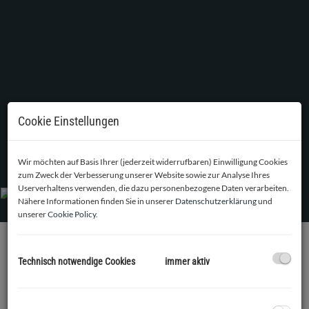
Cookie Einstellungen
Außenansicht
Wir möchten auf Basis Ihrer (jederzeit widerrufbaren) Einwilligung Cookies
zum Zweck der Verbesserung unserer Website sowie zur Analyse Ihres
Userverhaltens verwenden, die dazu personenbezogene Daten verarbeiten.
Nähere Informationen finden Sie in unserer
Datenschutzerklärung
und
unserer
Cookie Policy
.
Technisch notwendige Cookies
immer aktiv
BESCHREIBUNG
2
Diese schöne 72,65 m
Wohnung im 3. Stock wird
teilmöbliert vermietet und bietet einige Stauraum-Extras. So