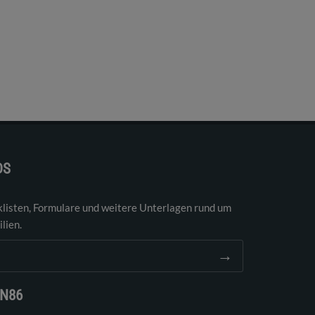
DS
klisten, Formulare und weitere Unterlagen rund um
lien.
→
EN86