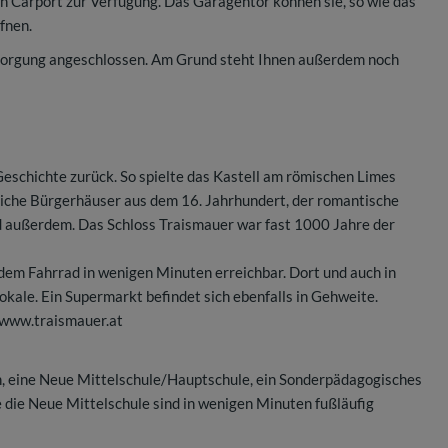
in Carport zur Verfügung. Das Garagentor können sie, so wie das
fnen.
rsorgung angeschlossen. Am Grund steht Ihnen außerdem noch
Geschichte zurück. So spielte das Kastell am römischen Limes
lreiche Bürgerhäuser aus dem 16. Jahrhundert, der romantische
ld außerdem. Das Schloss Traismauer war fast 1000 Jahre der
em Fahrrad in wenigen Minuten erreichbar. Dort und auch in
kale. Ein Supermarkt befindet sich ebenfalls in Gehweite.
www.traismauer.at
n, eine Neue Mittelschule/Hauptschule, ein Sonderpädagogisches
 die Neue Mittelschule sind in wenigen Minuten fußläufig