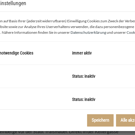
instellungen
 auf Basis Ihrer (jederzeit widerrufbaren) Einwilligung Cookies zum Zweck der Verb
bsite sowie zur Analyse Ihres Userverhaltens verwenden, die dazu personenbezogene
. Nähere Informationen finden Sie in unserer
Datenschutzerklärung
und unserer
Cooki
 notwendige Cookies
immer aktiv
Außenansicht
Status: inaktiv
Status: inaktiv
Speichern
Alle akz
nberge vor der Stadt Traismauer. Direkt in der Kellergasse