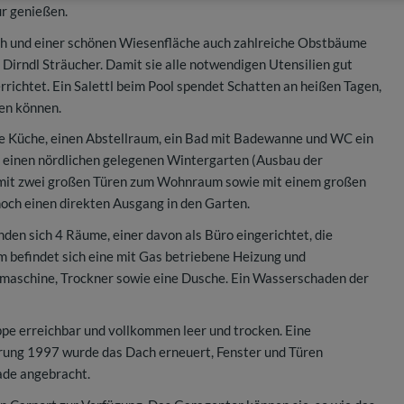
ur genießen.
ch und einer schönen Wiesenfläche auch zahlreiche Obstbäume
Dirndl Sträucher. Damit sie alle notwendigen Utensilien gut
chtet. Ein Salettl beim Pool spendet Schatten an heißen Tagen,
gen können.
ne Küche, einen Abstellraum, ein Bad mit Badewanne und WC ein
einen nördlichen gelegenen Wintergarten (Ausbau der
ch mit zwei großen Türen zum Wohnraum sowie mit einem großen
noch einen direkten Ausgang in den Garten.
inden sich 4 Räume, einer davon als Büro eingerichtet, die
m befindet sich eine mit Gas betriebene Heizung und
aschine, Trockner sowie eine Dusche. Ein Wasserschaden der
pe erreichbar und vollkommen leer und trocken. Eine
erung 1997 wurde das Dach erneuert, Fenster und Türen
ade angebracht.