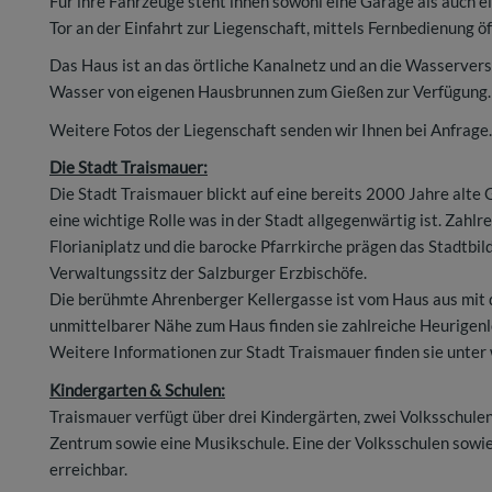
Für ihre Fahrzeuge steht ihnen sowohl eine Garage als auch e
Tor an der Einfahrt zur Liegenschaft, mittels Fernbedienung öf
Das Haus ist an das örtliche Kanalnetz und an die Wasserve
Wasser von eigenen Hausbrunnen zum Gießen zur Verfügung.
Weitere Fotos der Liegenschaft senden wir Ihnen bei Anfrage.
Die Stadt Traismauer:
Die Stadt Traismauer blickt auf eine bereits 2000 Jahre alte 
eine wichtige Rolle was in der Stadt allgegenwärtig ist. Zah
Florianiplatz und die barocke Pfarrkirche prägen das Stadtbi
Verwaltungssitz der Salzburger Erzbischöfe.
Die berühmte Ahrenberger Kellergasse ist vom Haus aus mit d
unmittelbarer Nähe zum Haus finden sie zahlreiche Heurigenlo
Weitere Informationen zur Stadt Traismauer finden sie unter
Kindergarten & Schulen:
Traismauer verfügt über drei Kindergärten, zwei Volksschule
Zentrum sowie eine Musikschule. Eine der Volksschulen sowie
erreichbar.