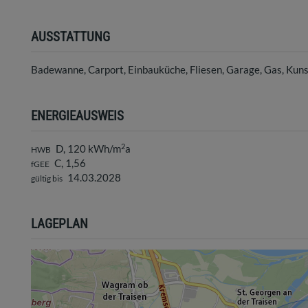
AUSSTATTUNG
Badewanne
Carport
Einbauküche
Fliesen
Garage
Gas
Kuns
ENERGIEAUSWEIS
2
D, 120 kWh/m
a
HWB
C, 1,56
fGEE
14.03.2028
gültig bis
LAGEPLAN