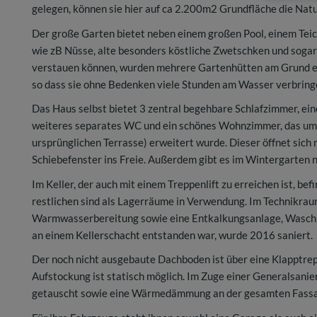
gelegen, können sie hier auf ca 2.200m2 Grundfläche die Nat
Der große Garten bietet neben einem großen Pool, einem Tei
wie zB Nüsse, alte besonders köstliche Zwetschken und sogar 
verstauen können, wurden mehrere Gartenhütten am Grund erri
so dass sie ohne Bedenken viele Stunden am Wasser verbrin
Das Haus selbst bietet 3 zentral begehbare Schlafzimmer, ei
weiteres separates WC und ein schönes Wohnzimmer, das um 
ursprünglichen Terrasse) erweitert wurde. Dieser öffnet si
Schiebefenster ins Freie. Außerdem gibt es im Wintergarten 
Im Keller, der auch mit einem Treppenlift zu erreichen ist, bef
restlichen sind als Lagerräume in Verwendung. Im Technikrau
Warmwasserbereitung sowie eine Entkalkungsanlage, Waschm
an einem Kellerschacht entstanden war, wurde 2016 saniert.
Der noch nicht ausgebaute Dachboden ist über eine Klapptrep
Aufstockung ist statisch möglich. Im Zuge einer Generalsani
getauscht sowie eine Wärmedämmung an der gesamten Fass