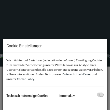
Cookie Einstellungen
Wir möchten auf Basis Ihrer (jederzeit widerrufbaren) Einwilligung Cookies
zum Zweck der Verbesserung unserer Website sowie zur Analyse Ihres
Userverhaltens verwenden, die dazu personenbezogene Daten verarbeiten.
Nähere Informationen finden Sie in unserer
Datenschutzerklärung
und
unserer
Cookie Policy
.
BESCHREIBUNG
Zur Vermietung ab sofort gelangt eine sehr gut geschnittene,
Technisch notwendige Cookies
immer aktiv
barrierefrei im 1. Lift Stock gelegene 3-Zimmer Wohnung in
Ruhelage in unmittelbarer Nähe der alten Donau.