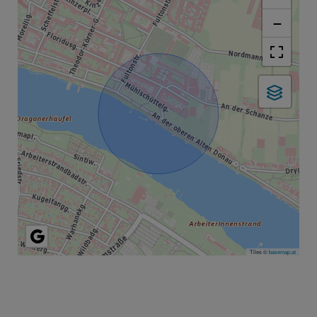
−
Tiles ©
basemap.at