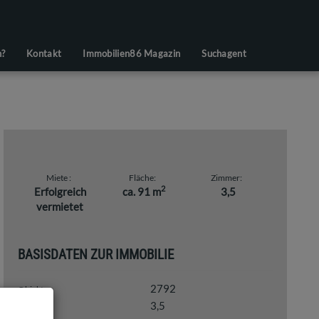
n?
Kontakt
Immobilien86 Magazin
Suchagent
Miete
Fläche
Zimmer
2
Erfolgreich
ca. 91 m
3,5
vermietet
BASISDATEN ZUR IMMOBILIE
2792
Objektnr.
3,5
Zimmer