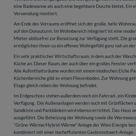
eine Badewanne als auch eine begehbare Dusche bietet. Ein e
Verwendung montiert.
Am Ende des Vorraums eröffnet sich der große, helle Wohnra
auf den Donauturm. Im Wohnbereich integriert ist eine modern
Mieter ablösefrei zur Benutzung zur Verfügung steht. Die gr
ermöglichen Ihnen so ein offenes Wohngefühl ganz nah an der
Ein sehr praktischer Wirtschaftsraum, in dem auch der Waschm
Küche an. Dieser Raum, der auch über ein großes Fenster verf
Alle Aufenthaltsräume wurden mit einem modischen Eiche Pa
Küchenbereiche gibt es einen Fliesenboden. Zur Wohnung gehör
Etage gleich neben der Wohnung befindet.
Im Erdgeschoss stehen außerdem noch ein Fahrrad-, ein Kinde
Verfügung. Die Außenanlagen werden noch mit Grünflächen un
Sandkiste und Parkbänken wird ebenso errichtet. Das Haus w
ausgeführt. Die Beheizung der Wohnung sowie die Warmwasse
"Grüne-Wärme/Hybrid-Wärme" Anlage der Wien Energie bes
kombiniert mit einer hocheffizienten Gasbrenntwert-Anlage.