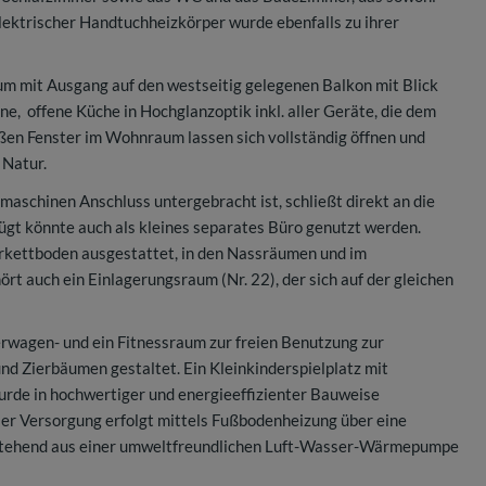
lektrischer Handtuchheizkörper wurde ebenfalls zu ihrer
um mit Ausgang auf den westseitig gelegenen Balkon mit Blick
e, offene Küche in Hochglanzoptik inkl. aller Geräte, die dem
oßen Fenster im Wohnraum lassen sich vollständig öffnen und
 Natur.
aschinen Anschluss untergebracht ist, schließt direkt an die
ügt könnte auch als kleines separates Büro genutzt werden.
rkettboden ausgestattet, in den Nassräumen und im
t auch ein Einlagerungsraum (Nr. 22), der sich auf der gleichen
rwagen- und ein Fitnessraum zur freien Benutzung zur
d Zierbäumen gestaltet. Ein Kleinkinderspielplatz mit
urde in hochwertiger und energieeffizienter Bauweise
r Versorgung erfolgt mittels Fußbodenheizung über eine
tehend aus einer umweltfreundlichen Luft-Wasser-Wärmepumpe