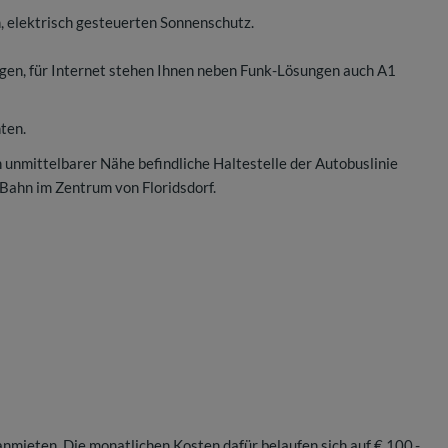
, elektrisch gesteuerten Sonnenschutz.
gen, für Internet stehen Ihnen neben Funk-Lösungen auch A1
nten.
n unmittelbarer Nähe befindliche Haltestelle der Autobuslinie
-Bahn im Zentrum von Floridsdorf.
nmieten. Die monatlichen Kosten dafür belaufen sich auf € 100,-