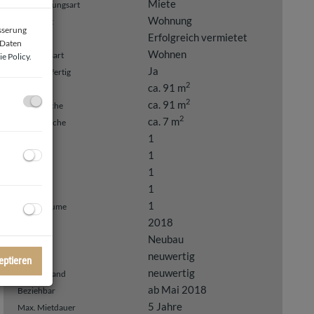
Miete
Vermarktungsart
Wohnung
Objektart
esserung
Erfolgreich vermietet
Miete
 Daten
Wohnen
Nutzungsart
e Policy
.
Ja
Schlüsselfertig
2
ca. 91 m
Fläche
2
ca. 91 m
Wohnfläche
2
ca. 7 m
Balkonfläche
1
Bäder
1
WC
1
Balkone
1
Garagen
1
Abstellräume
2018
Baujahr
Neubau
Bauart
neuwertig
Zustand
eptieren
neuwertig
Hauszustand
ab Mai 2018
Beziehbar
5 Jahre
Max. Mietdauer