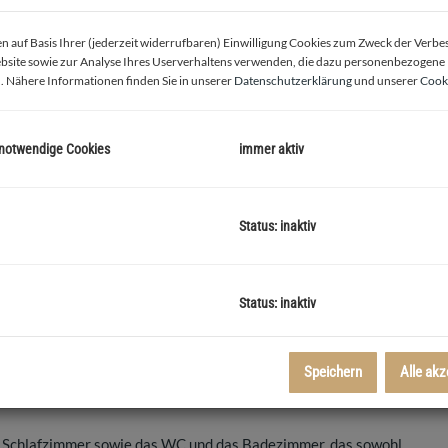
 auf Basis Ihrer (jederzeit widerrufbaren) Einwilligung Cookies zum Zweck der Verb
bsite sowie zur Analyse Ihres Userverhaltens verwenden, die dazu personenbezogene
. Nähere Informationen finden Sie in unserer
Datenschutzerklärung
und unserer
Cooki
 notwendige Cookies
immer aktiv
Status: inaktiv
Status: inaktiv
Speichern
Alle akz
 barrierefrei im 1. Lift Stock gelegene 3-Zimmer Wohnung in
n Schlafzimmer sowie das WC und das Badezimmer, das sowohl