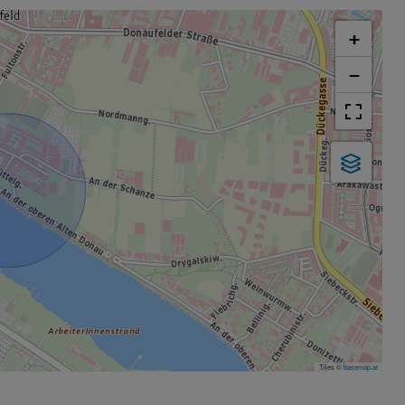
+
−
Tiles ©
basemap.at