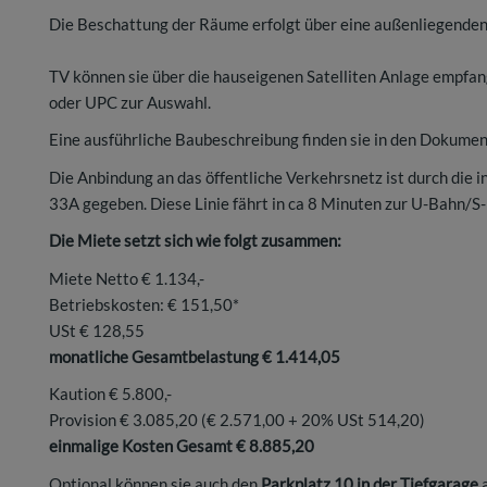
Die Beschattung der Räume erfolgt über eine außenliegenden
TV können sie über die hauseigenen Satelliten Anlage empfan
oder UPC zur Auswahl.
Eine ausführliche Baubeschreibung finden sie in den Dokume
Die Anbindung an das öffentliche Verkehrsnetz ist durch die i
33A gegeben. Diese Linie fährt in ca 8 Minuten zur U-Bahn/S
Die Miete setzt sich wie folgt zusammen:
Miete Netto € 1.134,-
Betriebskosten: € 151,50*
USt € 128,55
monatliche Gesamtbelastung € 1.414,05
Kaution € 5.800,-
Provision € 3.085,20 (€ 2.571,00 + 20% USt 514,20)
einmalige Kosten Gesamt € 8.885,20
Optional können sie auch den
Parkplatz 10 in der Tiefgarage
a