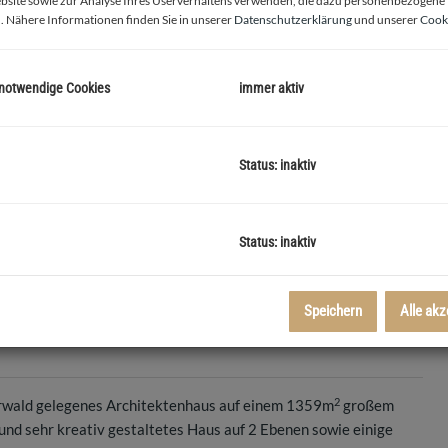
bsite sowie zur Analyse Ihres Userverhaltens verwenden, die dazu personenbezogene
. Nähere Informationen finden Sie in unserer
Datenschutzerklärung
und unserer
Cooki
 notwendige Cookies
immer aktiv
Status: inaktiv
Außenansicht
Status: inaktiv
Speichern
Alle akz
2
erwald gelegenes Architektenhaus auf einem 1359m
großem
 und sehr kreativ gestaltetes Haus auf 2 Ebenen sowie einige