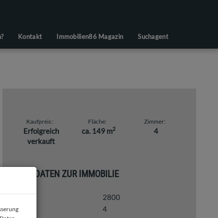
n?
Kontakt
Immobilien86 Magazin
Suchagent
Kaufpreis
Fläche
Zimmer
2
Erfolgreich
ca. 149 m
4
verkauft
BASISDATEN ZUR IMMOBILIE
2800
Objektnr.
4
esserung
Zimmer