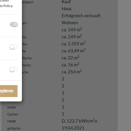
 Daten
Kauf
Vermarktungsart
e Policy
.
Haus
Objektart
Erfolgreich verkauft
Kaufpreis
Wohnen
Nutzungsart
2
ca. 149 m
Fläche
2
ca. 149 m
Wohnfläche
2
ca. 1.359 m
Grundfläche
2
ca. 63,49 m
Kellerfläche
2
ca. 22 m
Terrassenfläche
2
ca. 16 m
Stellplatzfläche
2
ca. 254 m
Gesamtfläche
2
Bäder
2
WC
eptieren
1
Terrassen
2
Stellplätze
1
Keller
1
Gärten
2
D, 122.7 kWh/m
a
HWB
19.04.2021
gültig bis