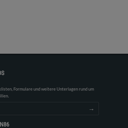
DS
klisten, Formulare und weitere Unterlagen rund um
lien.
→
EN86