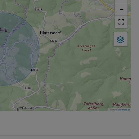
−
Tiles ©
basemap.at