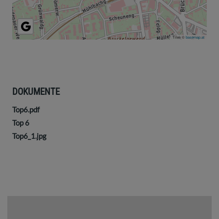
Tiles ©
basemap.at
DOKUMENTE
Top6.pdf
Top 6
Top6_1.jpg