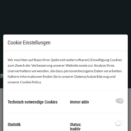
Cookie Einstellungen
Wir möchten auf Basis Ihrer (jederzeit widerrufbaren) Einwilligung Cookies
zum Zweck der Verbesserung unserer Website sowie zur Analyse Ihres
Userverhaltens verwenden, die dazu personenbezogene Daten verarbeiten.
Nähere Informationen finden Sie in unserer
Datenschutzerklärung
und
unserer
Cookie Policy
.
Technisch notwendige Cookies
immer aktiv
BESCHREIBUNG
Top 10 befindet sich im 1. Dachgeschoss. Auf einer
2
Wohnfläche von ca. 81,36m
finden sie einen Vorraum, einen
Statistik
Status:
inaktiv
2