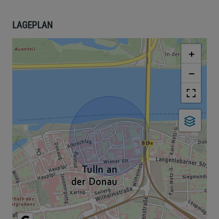
LAGEPLAN
+
−