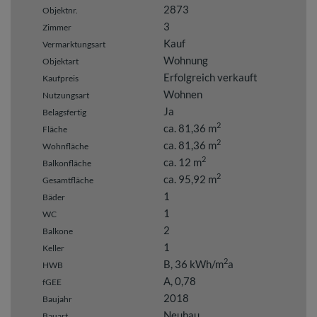
2873
Objektnr.
3
Zimmer
Kauf
Vermarktungsart
Wohnung
Objektart
Erfolgreich verkauft
Kaufpreis
Wohnen
Nutzungsart
Ja
Belagsfertig
2
ca. 81,36 m
Fläche
2
ca. 81,36 m
Wohnfläche
2
ca. 12 m
Balkonfläche
2
ca. 95,92 m
Gesamtfläche
1
Bäder
1
WC
2
Balkone
1
Keller
2
B, 36 kWh/m
a
HWB
A, 0,78
fGEE
2018
Baujahr
Neubau
Bauart