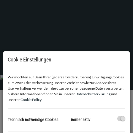
Cookie Einstellungen
Wir möchten auf Basis Ihrer (jederzeit widerrufbaren) Einwilligung Cookies
zum Zweck der Verbesserung unserer Website sowie zur Analyse Ihres
Userverhaltens verwenden, die dazu personenbezogene Daten verarbeiten.
Nähere Informationen finden Sie in unserer
Datenschutzerklärung
und
unserer
Cookie Policy
.
BESCHREIBUNG
In der Frauenhofnerstraße wurden soeben Top-
Technisch notwendige Cookies
immer aktiv
Neubauwohnungen fertiggestellt, die sich perfekt als