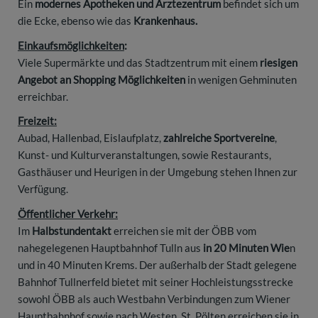
Ein
modernes Apotheken und Ärztezentrum
befindet sich um
die Ecke, ebenso wie das
Krankenhaus.
Einkaufsmöglichkeiten
:
Viele Supermärkte und das Stadtzentrum mit einem
riesigen
Angebot an Shopping Möglichkeiten
in wenigen Gehminuten
erreichbar.
Freizeit:
Aubad, Hallenbad, Eislaufplatz,
zahlreiche Sportvereine
,
Kunst- und Kulturveranstaltungen, sowie Restaurants,
Gasthäuser und Heurigen in der Umgebung stehen Ihnen zur
Verfügung.
Öffentlicher Verkehr:
Im
Halbstundentakt
erreichen sie mit der ÖBB vom
nahegelegenen Hauptbahnhof Tulln aus
in 20 Minuten Wie
n
und in 40 Minuten Krems. Der außerhalb der Stadt gelegene
Bahnhof Tullnerfeld bietet mit seiner Hochleistungsstrecke
sowohl ÖBB als auch Westbahn Verbindungen zum Wiener
Hauptbahnhof sowie nach Westen. St. Pölten erreichen sie in