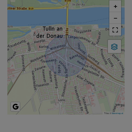
+
−
Tiles ©
basemap.at