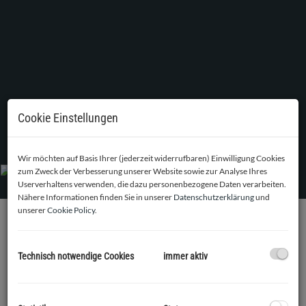
Cookie Einstellungen
Außenansicht straßenseitig
Wir möchten auf Basis Ihrer (jederzeit widerrufbaren) Einwilligung Cookies
zum Zweck der Verbesserung unserer Website sowie zur Analyse Ihres
Userverhaltens verwenden, die dazu personenbezogene Daten verarbeiten.
Nähere Informationen finden Sie in unserer
Datenschutzerklärung
und
unserer
Cookie Policy
.
BESCHREIBUNG
Technisch notwendige Cookies
immer aktiv
Zum Verkauf kommt ein hübsches Haus mit guter
Raumaufteilung in Dörfl, einem Ortsteil von Kirchberg am
Wagram. Auf einem 287m2 großen Grundstück finden sie