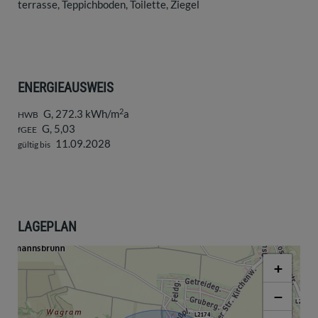
terrasse
Teppichboden
Toilette
Ziegel
ENERGIEAUSWEIS
2
G, 272.3 kWh/m
a
HWB
G, 5,03
fGEE
11.09.2028
gültig bis
LAGEPLAN
+
−