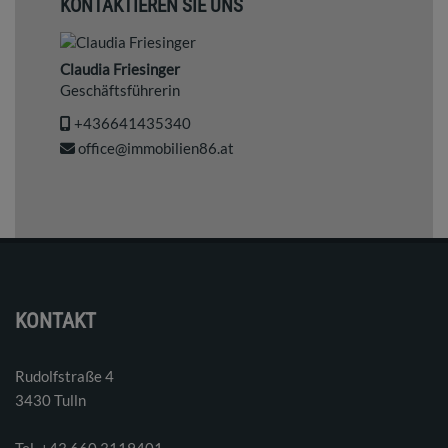
KONTAKTIEREN SIE UNS
Claudia Friesinger
Geschäftsführerin
+436641435340
office@immobilien86.at
KONTAKT
Rudolfstraße 4
3430 Tulln
Tel. ‭+43 660 3119401‬