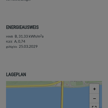
ENERGIEAUSWEIS
2
B, 31.33 kWh/m
a
HWB
A, 0,74
fGEE
25.03.2029
gültig bis
LAGEPLAN
+
−