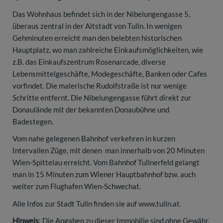
Das Wohnhaus befindet sich in der Nibelungengasse 5,
überaus zentral in der Altstadt von Tulln. In wenigen
Gehminuten erreicht man den belebten historischen
Hauptplatz, wo man zahlreiche Einkaufsmöglichkeiten, wie
z.B. das Einkaufszentrum Rosenarcade, diverse
Lebensmittelgeschäfte, Modegeschäfte, Banken oder Cafes
vorfindet. Die malerische Rudolfstraße ist nur wenige
Schritte entfernt. Die Nibelungengasse führt direkt zur
Donaulände mit der bekannten Donaubühne und
Badestegen.
Vom nahe gelegenen Bahnhof verkehren in kurzen
Intervallen Züge, mit denen man innerhalb von 20 Minuten
Wien-Spittelau erreicht. Vom Bahnhof Tullnerfeld gelangt
man in 15 Minuten zum Wiener Hauptbahnhof bzw. auch
weiter zum Flughafen Wien-Schwechat.
Alle Infos zur Stadt Tulln finden sie auf www.tulln.at.
Hinweis
: Die Angaben zu dieser Immobilie sind ohne Gewähr.