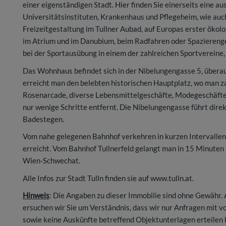
einer eigenständigen Stadt. Hier finden Sie einerseits eine a
Universitätsinstituten, Krankenhaus und Pflegeheim, wie auch
Freizeitgestaltung im Tullner Aubad, auf Europas erster ökol
im Atrium und im Danubium, beim Radfahren oder Spazierenge
bei der Sportausübung in einem der zahlreichen Sportvereine, 
Das Wohnhaus befindet sich in der Nibelungengasse 5, überaus
erreicht man den belebten historischen Hauptplatz, wo man z
Rosenarcade, diverse Lebensmittelgeschäfte, Modegeschäfte,
nur wenige Schritte entfernt. Die Nibelungengasse führt di
Badestegen.
Vom nahe gelegenen Bahnhof verkehren in kurzen Intervallen
erreicht. Vom Bahnhof Tullnerfeld gelangt man in 15 Minute
Wien-Schwechat.
Alle Infos zur Stadt Tulln finden sie auf www.tulln.at.
Hinweis
: Die Angaben zu dieser Immobilie sind ohne Gewähr
ersuchen wir Sie um Verständnis, dass wir nur Anfragen mit 
sowie keine Auskünfte betreffend Objektunterlagen erteilen