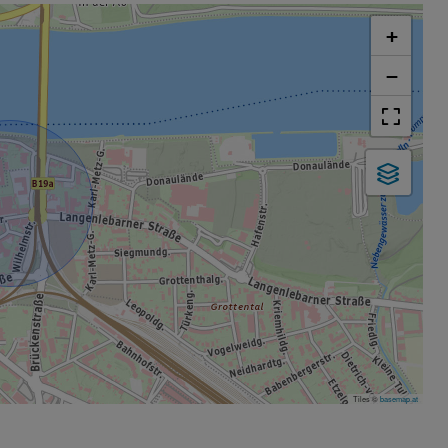
+
−
Tiles ©
basemap.at