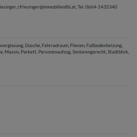
Friesinger, cfriesinger@immobilien86.at, Tel. 0664-1435340
hverglasung
Dusche
Fahrradraum
Fliesen
Fußbodenheizung
ge
Massiv
Parkett
Personenaufzug
Seniorengerecht
Stadtblick