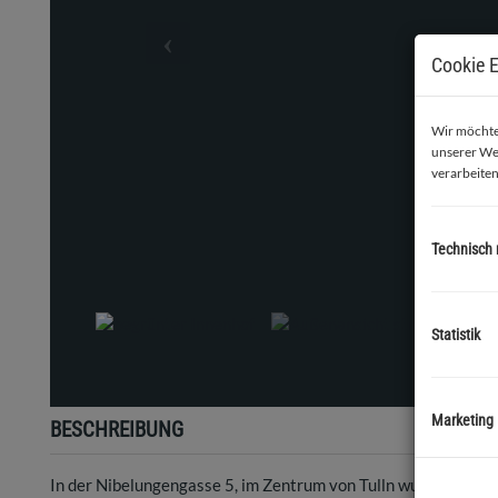
Cookie E
Wir möchten
unserer We
verarbeiten
Technisch
Außenansich
Statistik
Marketing
BESCHREIBUNG
In der Nibelungengasse 5, im Zentrum von Tulln wurde eine 