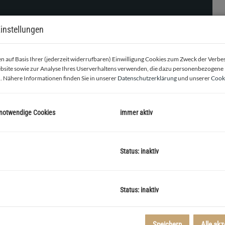
instellungen
 auf Basis Ihrer (jederzeit widerrufbaren) Einwilligung Cookies zum Zweck der Verb
bsite sowie zur Analyse Ihres Userverhaltens verwenden, die dazu personenbezogene
. Nähere Informationen finden Sie in unserer
Datenschutzerklärung
und unserer
Cooki
 notwendige Cookies
immer aktiv
t straßenseitig
Status: inaktiv
Status: inaktiv
2
exklusive Wohnhausanlage mit 10 Apartments von 45 bis 89m
Speichern
Alle akz