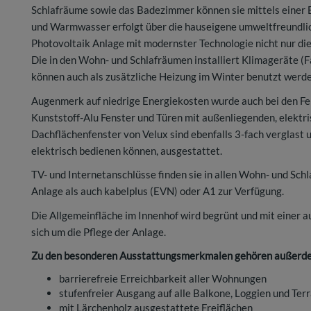
Schlafräume sowie das Badezimmer können sie mittels einer 
und Warmwasser erfolgt über die hauseigene umweltfreundli
Photovoltaik Anlage mit modernster Technologie nicht nur di
Die in den Wohn- und Schlafräumen installiert Klimageräte (F
können auch als zusätzliche Heizung im Winter benutzt werd
Augenmerk auf niedrige Energiekosten wurde auch bei den Fen
Kunststoff-Alu Fenster und Türen mit außenliegenden, elektri
Dachflächenfenster von Velux sind ebenfalls 3-fach verglast 
elektrisch bedienen können, ausgestattet.
TV- und Internetanschlüsse finden sie in allen Wohn- und Sch
Anlage als auch kabelplus (EVN) oder A1 zur Verfügung.
Die Allgemeinfläche im Innenhof wird begrünt und mit einer
sich um die Pflege der Anlage.
Zu den besonderen Ausstattungsmerkmalen gehören außerd
barrierefreie Erreichbarkeit aller Wohnungen
stufenfreier Ausgang auf alle Balkone, Loggien und Ter
mit Lärchenholz ausgestattete Freiflächen