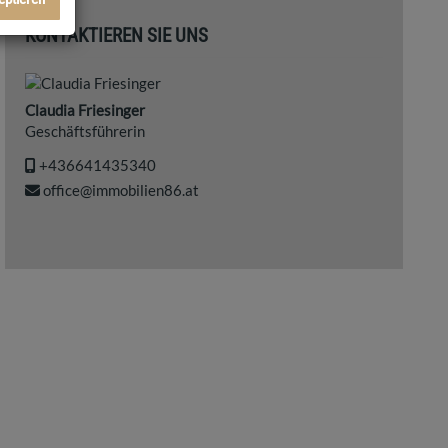
KONTAKTIEREN SIE UNS
Claudia Friesinger
Geschäftsführerin
+436641435340
office@immobilien86.at