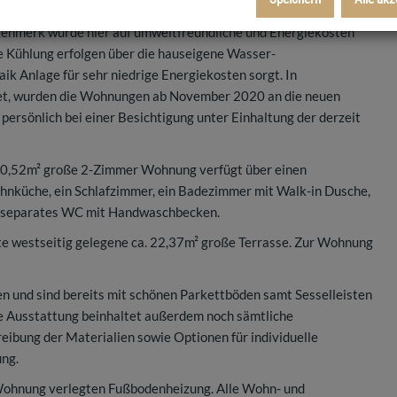
nd barrierefrei erreichbar und verfügen über Klimatisierung
genmerk wurde hier auf umweltfreundliche und Energiekosten
ie Kühlung erfolgen über die hauseigene Wasser-
k Anlage für sehr niedrige Energiekosten sorgt. In
tet, wurden die Wohnungen ab November 2020 an die neuen
ersönlich bei einer Besichtigung unter Einhaltung der derzeit
 50,52m² große 2-Zimmer Wohnung verfügt über einen
nküche, ein Schlafzimmer, ein Badezimmer mit Walk-in Dusche,
 separates WC mit Handwaschbecken.
e westseitig gelegene ca. 22,37m² große Terrasse. Zur Wohnung
 und sind bereits mit schönen Parkettböden samt Sesselleisten
ge Ausstattung beinhaltet außerdem noch sämtliche
eibung der Materialien sowie Optionen für individuelle
ung.
 Wohnung verlegten Fußbodenheizung. Alle Wohn- und