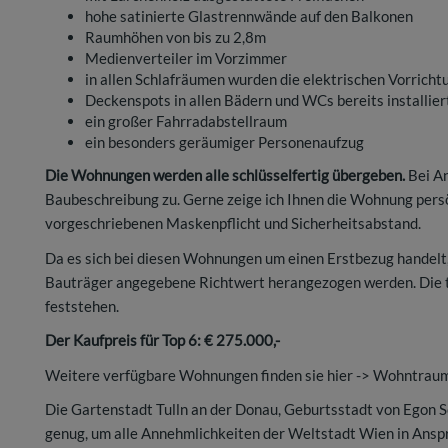
hohe satinierte Glastrennwände auf den Balkonen
Raumhöhen von bis zu 2,8m
Medienverteiler im Vorzimmer
in allen Schlafräumen wurden die elektrischen Vorricht
Deckenspots in allen Bädern und WCs bereits installier
ein großer Fahrradabstellraum
ein besonders geräumiger Personenaufzug
Die Wohnungen werden alle schlüsselfertig übergeben.
Bei An
Baubeschreibung zu. Gerne zeige ich Ihnen die Wohnung persön
vorgeschriebenen Maskenpflicht und Sicherheitsabstand.
Da es sich bei diesen Wohnungen um einen Erstbezug handelt,
Bauträger angegebene Richtwert herangezogen werden. Die ta
feststehen.
Der Kaufpreis für Top 6: € 275.000,-
Weitere verfügbare Wohnungen finden sie hier
-> Wohntraum
Die Gartenstadt Tulln an der Donau, Geburtsstadt von Egon Sc
genug, um alle Annehmlichkeiten der Weltstadt Wien in Anspr