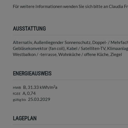
Für weitere Informationen wenden Sie sich bitte an Claudia 
AUSSTATTUNG
Alternativ
Außenliegender Sonnenschutz
Doppel- / Mehrfac
Gebläsekonvektor (fan coil)
Kabel / Satelliten-TV
Klimaanla
Westbalkon / -terrasse
Wohnküche / offene Küche
Ziegel
ENERGIEAUSWEIS
2
B, 31.33 kWh/m
a
HWB
A, 0,74
fGEE
25.03.2029
gültig bis
LAGEPLAN