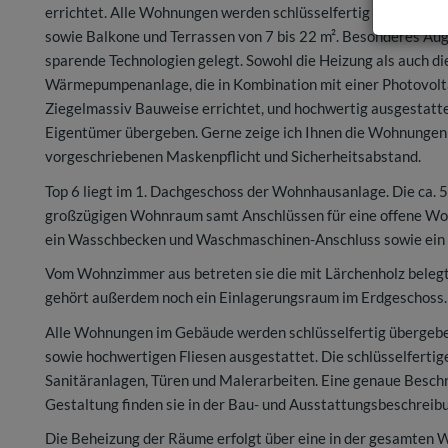
errichtet. Alle Wohnungen werden schlüsselfertig verkauft, si
sowie Balkone und Terrassen von 7 bis 22 m². Besonderes Au
sparende Technologien gelegt. Sowohl die Heizung als auch d
Wärmepumpenanlage, die in Kombination mit einer Photovoltai
Ziegelmassiv Bauweise errichtet, und hochwertig ausgestat
Eigentümer übergeben. Gerne zeige ich Ihnen die Wohnungen p
vorgeschriebenen Maskenpflicht und Sicherheitsabstand.
Top 6 liegt im 1. Dachgeschoss der Wohnhausanlage. Die ca.
großzügigen Wohnraum samt Anschlüssen für eine offene Woh
ein Wasschbecken und Waschmaschinen-Anschluss sowie ein
Vom Wohnzimmer aus betreten sie die mit Lärchenholz belegt
gehört außerdem noch ein Einlagerungsraum im Erdgeschoss.
Alle Wohnungen im Gebäude werden schlüsselfertig übergeben
sowie hochwertigen Fliesen ausgestattet. Die schlüsselferti
Sanitäranlagen, Türen und Malerarbeiten. Eine genaue Beschr
Gestaltung finden sie in der Bau- und Ausstattungsbeschreib
Die Beheizung der Räume erfolgt über eine in der gesamten