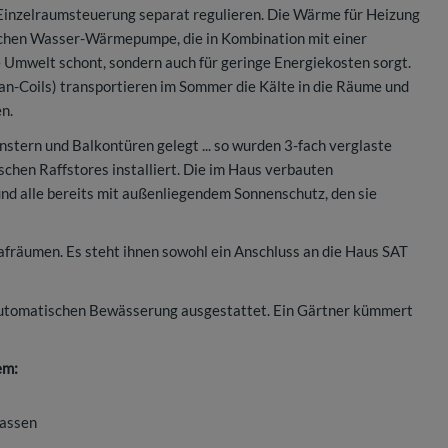
Einzelraumsteuerung separat regulieren. Die Wärme für Heizung
chen Wasser-Wärmepumpe, die in Kombination mit einer
e Umwelt schont, sondern auch für geringe Energiekosten sorgt.
an-Coils) transportieren im Sommer die Kälte in die Räume und
en.
stern und Balkontüren gelegt ... so wurden 3-fach verglaste
schen Raffstores installiert. Die im Haus verbauten
und alle bereits mit außenliegendem Sonnenschutz, den sie
lafräumen. Es steht ihnen sowohl ein Anschluss an die Haus SAT
 automatischen Bewässerung ausgestattet. Ein Gärtner kümmert
em:
rassen