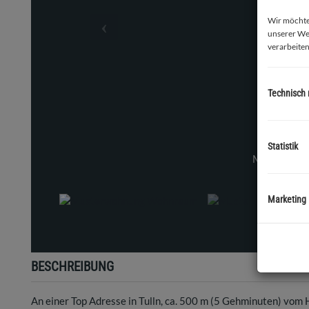
Wir möchten
unserer We
verarbeiten
Technisch
Statistik
nraum
Marketing
BESCHREIBUNG
An einer Top Adresse in Tulln, ca. 500 m (5 Gehminuten) vom