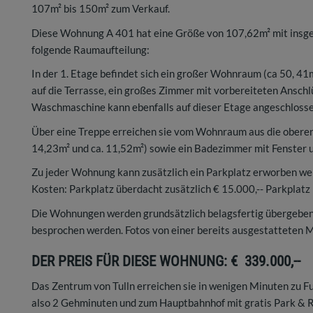
107m² bis 150m² zum Verkauf.
Diese Wohnung A 401 hat eine Größe von 107,62m² mit insges
folgende Raumaufteilung:
In der 1. Etage befindet sich ein großer Wohnraum (ca 50, 4
auf die Terrasse, ein großes Zimmer mit vorbereiteten Anschl
Waschmaschine kann ebenfalls auf dieser Etage angeschloss
Über eine Treppe erreichen sie vom Wohnraum aus die oberen E
14,23m² und ca. 11,52m²) sowie ein Badezimmer mit Fenster u
Zu jeder Wohnung kann zusätzlich ein Parkplatz erworben we
Kosten: Parkplatz überdacht zusätzlich € 15.000,-- Parkplatz 
Die Wohnungen werden grundsätzlich belagsfertig übergeben, 
besprochen werden. Fotos von einer bereits ausgestatteten 
DER PREIS FÜR DIESE WOHNUNG: € 339.000,--
Das Zentrum von Tulln erreichen sie in wenigen Minuten zu F
also 2 Gehminuten und zum Hauptbahnhof mit gratis Park & Ri