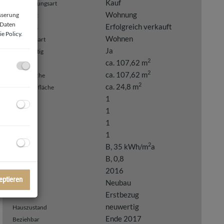
Kauf
Vermarktungsart
Wohnung
esserung
Objektart
 Daten
Erfolgreich verkauft
Kaufpreis
e Policy
.
Wohnen
Nutzungsart
Ja
Belagsfertig
2
ca. 107,62 m
Fläche
2
ca. 107,62 m
Wohnfläche
2
ca. 24,8 m
Terrassenfläche
1
Bäder
1
WC
1
Terrassen
1
Keller
2
B, 35 kWh/m
a
HWB
B, 0,8
fGEE
2016
Baujahr
eptieren
Neubau
Bauart
Erstbezug
Zustand
neuwertig
Hauszustand
Ende 2017
Beziehbar