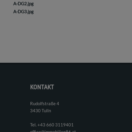
A-DG2.jpg
A-DG3.jpg
KONTAKT
Rudolfstraße 4
3430 Tulln
Tel. ‭+43 660 3119401‬
office@immobilien86.at