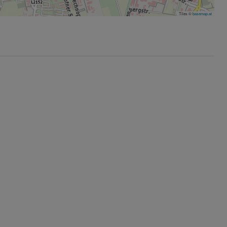
Tiles ©
basemap.at