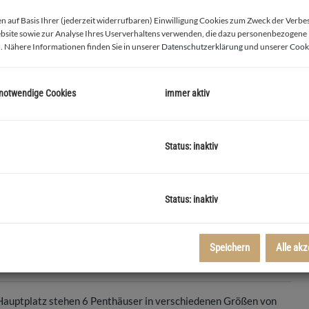
 auf Basis Ihrer (jederzeit widerrufbaren) Einwilligung Cookies zum Zweck der Verb
bsite sowie zur Analyse Ihres Userverhaltens verwenden, die dazu personenbezogene
. Nähere Informationen finden Sie in unserer
Datenschutzerklärung
und unserer
Cooki
 notwendige Cookies
immer aktiv
Status: inaktiv
Musterwohnung Wohnraum
Status: inaktiv
Speichern
Alle akz
 Hauptplatz stehen 6 Penthäuser in verschiedenen Größen von