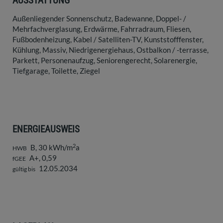
AUSSTATTUNG
Außenliegender Sonnenschutz
Badewanne
Doppel- /
Mehrfachverglasung
Erdwärme
Fahrradraum
Fliesen
Fußbodenheizung
Kabel / Satelliten-TV
Kunststofffenster
Kühlung
Massiv
Niedrigenergiehaus
Ostbalkon / -terrasse
Parkett
Personenaufzug
Seniorengerecht
Solarenergie
Tiefgarage
Toilette
Ziegel
ENERGIEAUSWEIS
2
B, 30 kWh/m
a
HWB
A+, 0,59
fGEE
12.05.2034
gültig bis