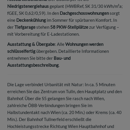
Niedrigstenergiehaus
geplant (HWBRef, SK 31/30 kWh/m²a;
fGEE, SK 0,62/0,59). In den
Dachgeschosswohnungen
sorgt
eine
Deckenkühlung
im Sommer für spürbaren Komfort. In
der
Tiefgarage
stehen
58 PKW-Stellplätze
zur Verfügung –
mit Vorbereitung für E-Ladestationen.
Ausstattung & Übergabe
: Alle
Wohnungen werden
schlüsselfertig
übergeben. Detaillierte Informationen
entnehmen Sie bitte der
Bau- und
Ausstattungsbeschreibung
.
Die Lage verbindet Urbanität mit Natur: In ca. 5 Minuten
erreichen Sie das Zentrum von Tulln, den Hauptplatz und den
Bahnhof. Über die S5 gelangen Sie rasch nach Wien,
zahlreiche ÖBB-Verbindungen bringen Sie im
Halbstundentakt nach Wien (ca. 20 Min.) oder Krems (ca. 40
Min.). Der Bahnhof Tullnerfeld erschließt die
Hochleistungsstrecke Richtung Wien Hauptbahnhof und