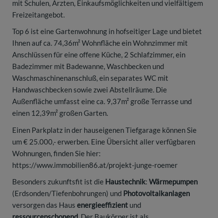
mit Schulen, Ärzten, Einkaufsmöglichkeiten und vielfältigem
Freizeitangebot.
Top 6 ist eine Gartenwohnung in hofseitiger Lage und bietet
Ihnen auf ca. 74,36m² Wohnfläche ein Wohnzimmer mit
Anschlüssen für eine offene Küche, 2 Schlafzimmer, ein
Badezimmer mit Badewanne, Waschbecken und
Waschmaschinenanschluß, ein separates WC mit
Handwaschbecken sowie zwei Abstellräume. Die
Außenfläche umfasst eine ca. 9,37m² große Terrasse und
einen 12,39m² großen Garten.
Einen Parkplatz in der hauseigenen Tiefgarage können Sie
um € 25.000,- erwerben. Eine Übersicht aller verfügbaren
Wohnungen, finden Sie hier:
https://www.immobilien86.at/projekt-junge-roemer
Besonders zukunftsfit ist die
Haustechnik
:
Wärmepumpen
(Erdsonden/Tiefenbohrungen) und
Photovoltaikanlagen
versorgen das Haus
energieeffizient
und
ressourcenschonend
. Der Baukörper ist als