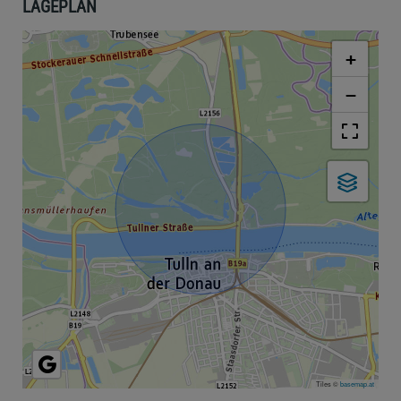
LAGEPLAN
+
−
Tiles ©
basemap.at