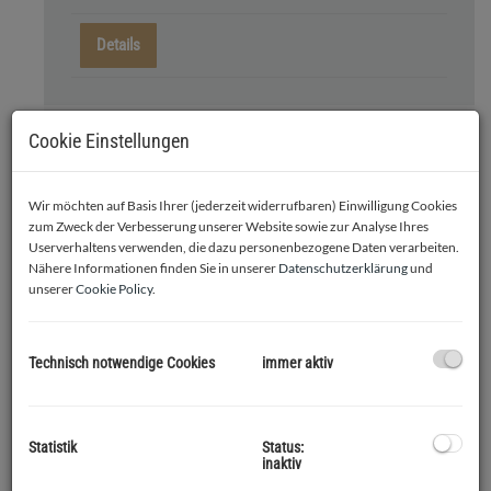
Details
Cookie Einstellungen
4824
3
Wir möchten auf Basis Ihrer (jederzeit widerrufbaren) Einwilligung Cookies
zum Zweck der Verbesserung unserer Website sowie zur Analyse Ihres
Gartenwohnung
Userverhaltens verwenden, die dazu personenbezogene Daten verarbeiten.
Nähere Informationen finden Sie in unserer
Datenschutzerklärung
und
3
unserer
Cookie Policy
.
2
Wohnfläche ca. 75,34 m
Technisch notwendige Cookies
immer aktiv
Terrassenfläche ca.
2
12,16 m
Gartenfläche ca. 30,99
2
m
Statistik
Status:
inaktiv